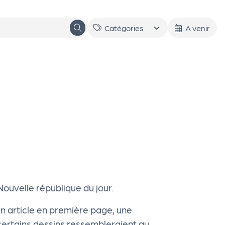
A venir
Nouvelle république du jour.
Un article en première page, une
certains dessins ressembleraient au