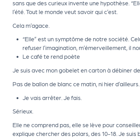
sans que des curieux invente une hypothèse. “E
R
l’été. Tout le monde veut savoir qui c’est.
O
Cela m’agace.
“Elle” est un symptôme de notre société. Celu
G!
refuser l’imagination, m’émerveillement, il no
Le café te rend poète
Le
Je suis avec mon gobelet en carton à débiner de
M
Pas de ballon de blanc ce matin, ni hier d’ailleurs.
ag
Je vais arrêter. Je fais.
Sérieux.
Su
Elle ne comprend pas, elle se lève pour conseiller
ivr
explique chercher des polars, des 10-18. Je suis b