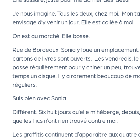
cti
Je nous imagine. Tous les deux, chez moi. Mon ta
envisage d’y venir un jour. Elle est collée à moi.
on
On est au marché. Elle bosse.
s
Rue de Bordeaux. Sonia y loue un emplacement. L
P
cartons de livres sont ouverts. Les vendredis, l
passe régulièrement pour y chiner un peu, trouve
R
temps un disque. Il y a rarement beaucoup de mo
réguliers.
O
Suis bien avec Sonia.
G!
Différent. Six huit jours qu’elle m’héberge, depuis
que les flics n’ont rien trouvé contre moi.
P
Les graffitis continuent d’apparaitre aux quatre c