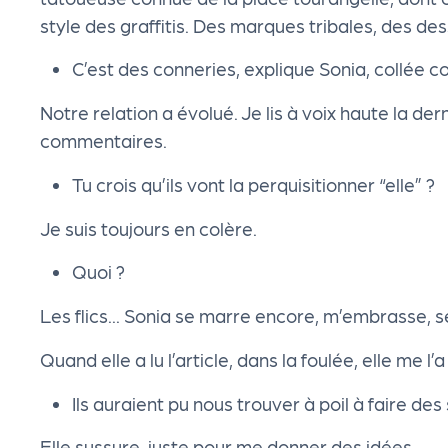
e
style des graffitis. Des marques tribales, des dess
C’est des conneries, explique Sonia, collée c
n
Notre relation a évolué. Je lis à voix haute la der
d
commentaires.
Tu crois qu’ils vont la perquisitionner “elle” ?
a
Je suis toujours en colère.
Le
Quoi ?
s
Les flics... Sonia se marre encore, m’embrasse, 
sé
Quand elle a lu l’article, dans la foulée, elle me l’
Ils auraient pu nous trouver à poil à faire des
le
Elle sussure, juste pour me donner des idées