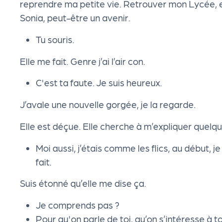
reprendre ma petite vie. Retrouver mon Lycée, en
e
Sonia, peut-être un avenir.
le
Tu souris.
Elle me fait. Genre j’ai l’air con.
P
C'est ta faute. Je suis heureux.
R
J’avale une nouvelle gorgée, je la regarde.
O
Elle est déçue. Elle cherche à m’expliquer quelqu
G!
Moi aussi, j’étais comme les flics, au début, je
fait.
N
Suis étonné qu’elle me dise ça.
o
Je comprends pas ?
Pour qu'on parle de toi, qu’on s’intéresse à t