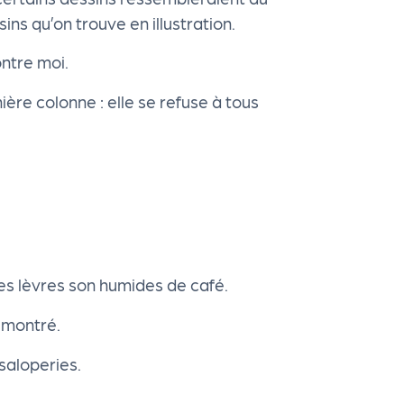
ins qu’on trouve en illustration.
ontre moi.
nière colonne : elle se refuse à tous
ses lèvres son humides de café.
a montré.
 saloperies.