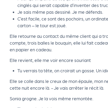
s
cinglés qui serait capable d’inventer des truc
Je sais même pas dessiné. Je me défends.
s
C’est facile, ce sont des pochoirs, un ordinate
carton – le tour est joué.
er
Elle retourne au contact du même client qui a tro
compte, trois balles le bouquin, elle lui fait cade
vi
en papier en cadeau.
c
Elle revient, elle me voir encore souriant
Tu verrais ta tête, on croirait un gosse. Un idi
e
Elle se colle dans le creux de mon épaule, mon n
s
cette nuit encore là. - Je vais arrêter le récit là.
Sonia grogne. Je la vois même remontée.
L