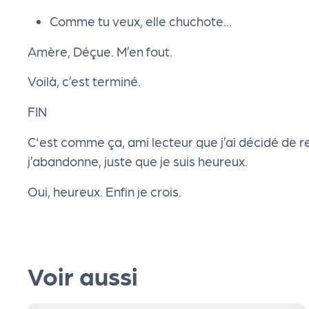
g
Comme tu veux, elle chuchote...
Amère, Déçue. M’en fout.
a
Voilà, c’est terminé.
n
FIN
i
C'est comme ça, ami lecteur que j’ai décidé de
j’abandonne, juste que je suis heureux.
s
Oui, heureux. Enfin je crois.
a
t
Voir aussi
e