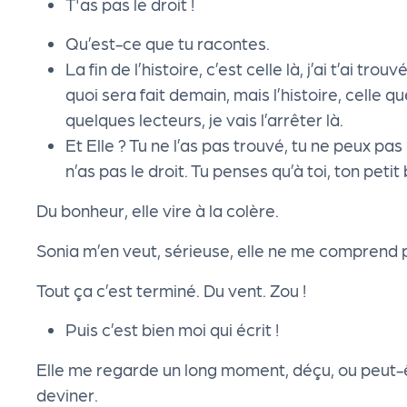
T'as pas le droit !
e
Qu’est-ce que tu racontes.
La fin de l’histoire, c’est celle là, j’ai t’ai tro
k
quoi sera fait demain, mais l’histoire, celle q
quelques lecteurs, je vais l’arrêter là.
it
Et Elle ? Tu ne l’as pas trouvé, tu ne peux pa
n’as pas le droit. Tu penses qu’à toi, ton petit
d
Du bonheur, elle vire à la colère.
e
Sonia m’en veut, sérieuse, elle ne me comprend 
l'
Tout ça c’est terminé. Du vent. Zou !
o
Puis c’est bien moi qui écrit !
Elle me regarde un long moment, déçu, ou peut-êt
r
deviner.