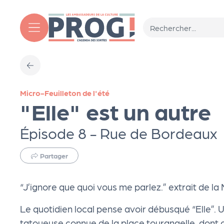
Aller au contenu principal
T
Micro-Feuilleton de l'été
o
"Elle" est un autre
ut
Épisode 8 - Rue de Bordeaux
l'
Partager
a
“J’ignore que quoi vous me parlez.” extrait de la 
g
Le quotidien local pense avoir débusqué “Elle”. 
tatoueuse connue de la place tourangelle, dont 