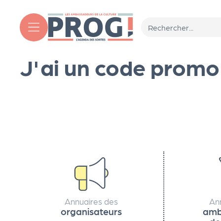
Aller au contenu principal
J'ai un code promo
T
o
ut
l'
a
Annuaires des
An
g
organisateurs
amb