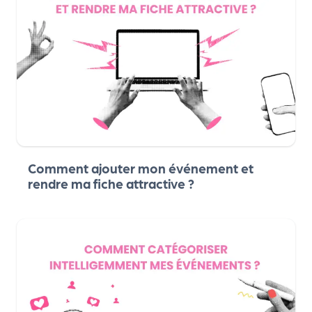
ns
PR
O
G!
PR
O
G!
Comment ajouter mon événement et
Le
rendre ma fiche attractive ?
Ma
g
Sui
vr
e