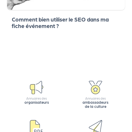
d
e
Comment bien utiliser le SEO dans ma
l'
fiche événement ?
o
r
g
a
n
i
s
Annuaires des
Annuaires des
a
organisateurs
ambassadeurs
de la culture
t
e
u