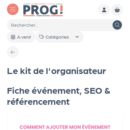
Aller au contenu principal
To
A venir
ut
l'a
ge
nd
Le kit de l'organisateur
a
Le
Fiche événement, SEO &
s
référencement
sél
ec
tio