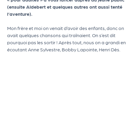
a
(ensuite Aldebert et quelques autres ont aussi tenté
n
l’aventure).
is
a
Mon frère et moi on venait d’avoir des enfants, donc on
t
avait quelques chansons qui traînaient. On s’est dit
e
pourquoi pas les sortir ! Après tout, nous on a grandi en
u
écoutant Anne Sylvestre, Bobby Lapointe, Henri Dès.
r
s
L
e
cl
u
b
d
e
s
p