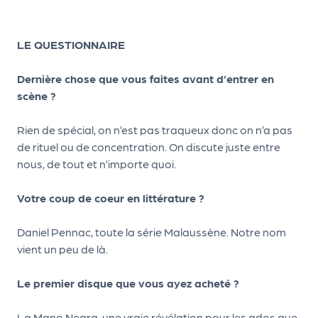
d
e
LE QUESTIONNAIRE
l'
Dernière chose que vous faites avant d’entrer en
o
scène ?
r
g
Rien de spécial, on n’est pas traqueux donc on n’a pas
de rituel ou de concentration. On discute juste entre
a
nous, de tout et n’importe quoi.
n
i
Votre coup de coeur en littérature ?
s
Daniel Pennac, toute la série Malaussène. Notre nom
a
vient un peu de là.
t
Le premier disque que vous ayez acheté ?
e
u
La Mano Negra, une vraie révélation pour les ados que