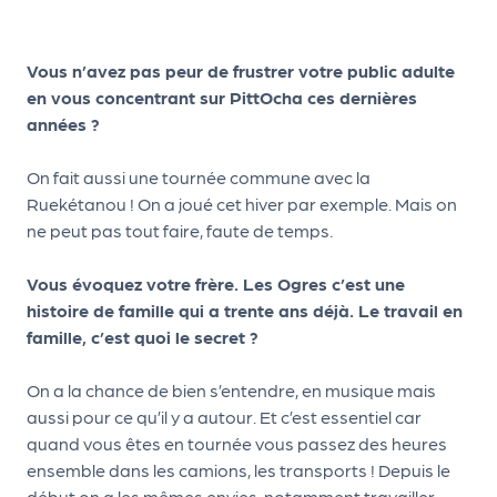
a
r
t
Vous n’avez pas peur de frustrer votre public adulte
e
en vous concentrant sur PittOcha ces dernières
n
années ?
a
ir
On fait aussi une tournée commune avec la
e
Ruekétanou ! On a joué cet hiver par exemple. Mais on
s
ne peut pas tout faire, faute de temps.
Vous évoquez votre frère. Les Ogres c’est une
histoire de famille qui a trente ans déjà. Le travail en
famille, c’est quoi le secret ?
On a la chance de bien s’entendre, en musique mais
aussi pour ce qu’il y a autour. Et c’est essentiel car
quand vous êtes en tournée vous passez des heures
ensemble dans les camions, les transports ! Depuis le
début on a les mêmes envies, notamment travailler