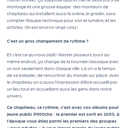
m
montage et une grosse équipe : des monteurs de
e
chapiteau qui installent aussi la scène, le gradin, sans
n
compter l’équipe technique pour son et lumière, et les
t
artistes. On est environ vingt-cinq !
A
C’est un gros changement de rythme ?
n
n
Et c’est ce qui nous plaît ! Rester plusieurs jours au
u
même endroit, ça change de la tournée classique avec
a
un soir seulement dans chaque ville. Là on a le temps
ir
de se balader, de rencontrer du monde sur place. Avec
e
le chapiteau on a aussi l’impression d’être accueilli par
d
un lieu tout en accueillant aussi les gens dans notre
e
univers.
s
Ce chapiteau, ce rythme, c’est avec vos albums pour
o
jeune public PittOcha : le premier est sorti en 2003, à
r
l’époque vous étiez parmi les premiers des groupes
g
« pour adultes » à vous lancer auprès du jeune public