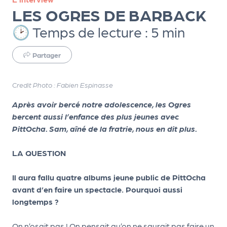
ns
LES OGRES DE BARBACK
PR
🕑 Temps de lecture : 5 min
O
G!
Partager
PR
Credit Photo : Fabien Espinasse
O
Après avoir bercé notre adolescence, les Ogres
G!
bercent aussi l’enfance des plus jeunes avec
Le
PittOcha. Sam, aîné de la fratrie, nous en dit plus.
Ma
LA QUESTION
g
Sui
Il aura fallu quatre albums jeune public de PittOcha
avant d’en faire un spectacle. Pourquoi aussi
vr
longtemps ?
e
On n’osait pas ! On pensait qu’on ne saurait pas faire un