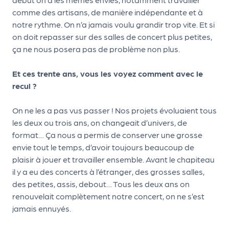
comme des artisans, de manière indépendante et à
Q
notre rythme. On n’a jamais voulu grandir trop vite. Et si
ui
on doit repasser sur des salles de concert plus petites,
s
ça ne nous posera pas de problème non plus.
o
m
Et ces trente ans, vous les voyez comment avec le
m
recul ?
e
s
On ne les a pas vus passer ! Nos projets évoluaient tous
-
les deux ou trois ans, on changeait d’univers, de
n
format… Ça nous a permis de conserver une grosse
o
envie tout le temps, d’avoir toujours beaucoup de
u
plaisir à jouer et travailler ensemble. Avant le chapiteau
s
il y a eu des concerts à l’étranger, des grosses salles,
?
des petites, assis, debout… Tous les deux ans on
N
renouvelait complètement notre concert, on ne s’est
e
jamais ennuyés.
w
sl