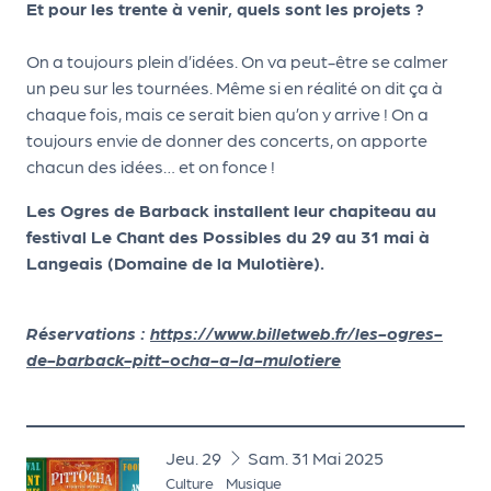
Et pour les trente à venir, quels sont les projets ?
e
tt
On a toujours plein d’idées. On va peut-être se calmer
e
un peu sur les tournées. Même si en réalité on dit ça à
r
chaque fois, mais ce serait bien qu’on y arrive ! On a
toujours envie de donner des concerts, on apporte
chacun des idées… et on fonce !
Les Ogres de Barback installent leur chapiteau au
festival Le Chant des Possibles du 29 au 31 mai à
Langeais (Domaine de la Mulotière).
Réservations :
https://www.billetweb.fr/les-ogres-
de-barback-pitt-ocha-a-la-mulotiere
du
jeudi
au
samedi
mai
Jeu.
29
Sam.
31
Mai
2025
Culture
Musique