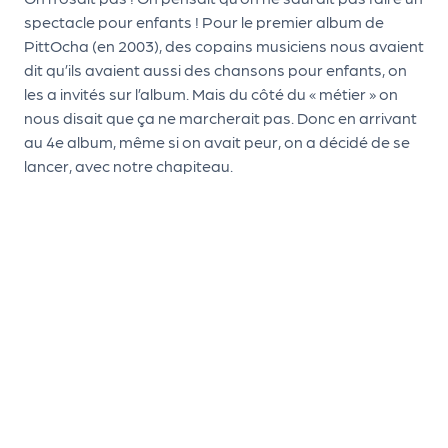
le
spectacle pour enfants ! Pour le premier album de
PR
PittOcha (en 2003), des copains musiciens nous avaient
O
dit qu’ils avaient aussi des chansons pour enfants, on
G!
les a invités sur l’album. Mais du côté du « métier » on
nous disait que ça ne marcherait pas. Donc en arrivant
N
au 4e album, même si on avait peur, on a décidé de se
os
lancer, avec notre chapiteau.
se
rvi
ce
s
L
e
k
it