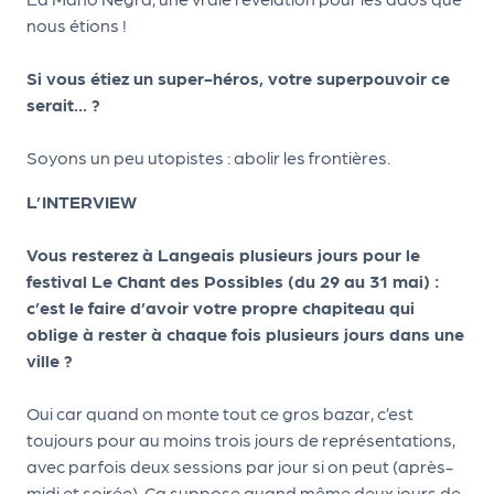
r
nous étions !
Si vous étiez un super-héros, votre superpouvoir ce
serait... ?
P
r
Soyons un peu utopistes : abolir les frontières.
o
p
L’INTERVIEW
o
s
Vous resterez à Langeais plusieurs jours pour le
e
festival Le Chant des Possibles (du 29 au 31 mai) :
r
c’est le faire d’avoir votre propre chapiteau qui
u
oblige à rester à chaque fois plusieurs jours dans une
n
ville ?
é
v
Oui car quand on monte tout ce gros bazar, c’est
è
toujours pour au moins trois jours de représentations,
n
avec parfois deux sessions par jour si on peut (après-
e
midi et soirée). Ça suppose quand même deux jours de