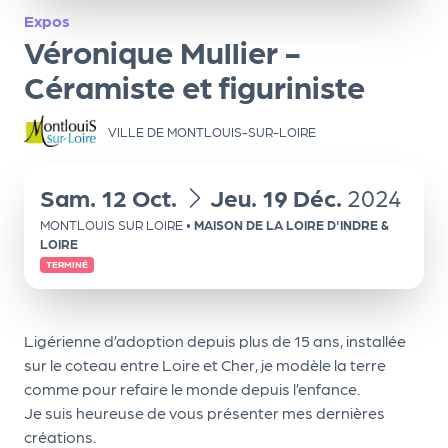
ns
Expos
Véronique Mullier -
PR
O
Céramiste et figuriniste
G!
VILLE DE MONTLOUIS-SUR-LOIRE
PR
O
du
au
Sam.
12
Oct.
Jeu.
19
Déc.
2024
G!
MONTLOUIS SUR LOIRE
•
MAISON DE LA LOIRE D'INDRE &
Le
LOIRE
TERMINÉ
Ma
g
Ligérienne d’adoption depuis plus de 15 ans, installée
Sui
sur le coteau entre Loire et Cher, je modèle la terre
vr
comme pour refaire le monde depuis l’enfance.
e
Je suis heureuse de vous présenter mes dernières
créations.