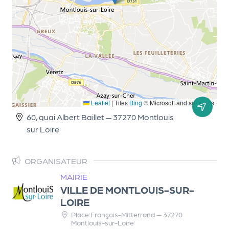
d
e
l'
o
r
g
Leaflet
|
Tiles
Bing
© Microsoft and suppliers
a
60, quai Albert Baillet — 37270 Montlouis
n
sur Loire
i
s
ORGANISATEUR
a
MAIRIE
VILLE DE MONTLOUIS-SUR-
t
LOIRE
e
Place François-Mitterrand — 37270
u
Montlouis-sur-Loire