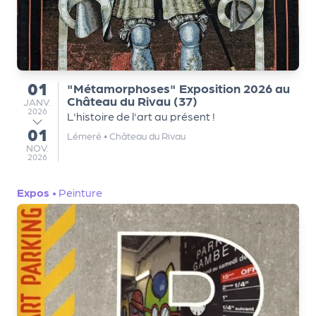
a
n
is
a
t
01
e
"Métamorphoses" Exposition 2026 au
du
Château du Rivau (37)
JANVIER
u
JANV.
2026
L'histoire de l'art au présent !
r
01
au
s
Lémeré
•
Château du Rivau
NOVEMBRE
NOV.
2026
L
e
Expos
•
Peinture
cl
u
b
d
e
s
p