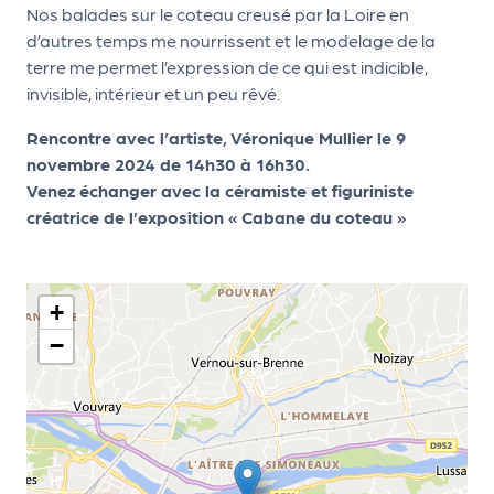
le
Nos balades sur le coteau creusé par la Loire en
PR
d’autres temps me nourrissent et le modelage de la
O
terre me permet l’expression de ce qui est indicible,
invisible, intérieur et un peu rêvé.
G!
Rencontre avec l’artiste, Véronique Mullier le 9
N
novembre 2024 de 14h30 à 16h30.
os
Venez échanger avec la céramiste et figuriniste
se
créatrice de l’exposition « Cabane du coteau »
rvi
ce
+
s
−
L
e
k
it