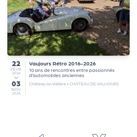
Q
ui
s
o
m
m
e
s
22
Vaujours Rétro 2016-2026
du
-
FÉVRIER
FÉVR.
10 ans de rencontres entre passionnés
2026
n
d’automobiles anciennes
03
o
au
Château-la-Vallière
•
CHÂTEAU DE VAUJOURS
NOVEMBRE
u
NOV.
2026
s
?
N
e
w
sl