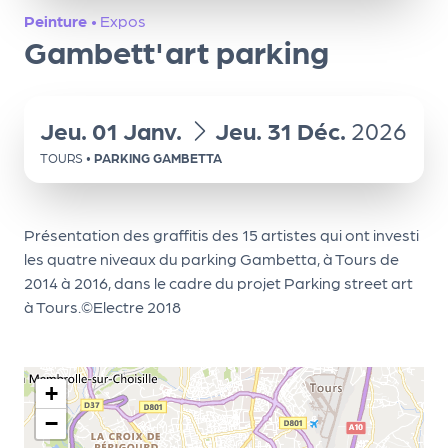
ns
Peinture
•
Expos
Gambett'art parking
PR
O
G!
du
au
Jeu.
01
Janv.
Jeu.
31
Déc.
2026
PR
TOURS
•
PARKING GAMBETTA
O
G!
Présentation des graffitis des 15 artistes qui ont investi
Le
les quatre niveaux du parking Gambetta, à Tours de
Ma
2014 à 2016, dans le cadre du projet Parking street art
à Tours.©Electre 2018
g
Sui
vr
+
e
−