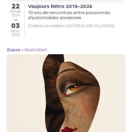
a
22
Vaujours Rétro 2016-2026
du
n
FÉVRIER
FÉVR.
10 ans de rencontres entre passionnés
is
2026
d’automobiles anciennes
a
03
au
Château-la-Vallière
•
CHÂTEAU DE VAUJOURS
t
NOVEMBRE
NOV.
2026
e
u
Expos
•
Illustration
r
s
L
e
cl
u
b
d
e
s
p