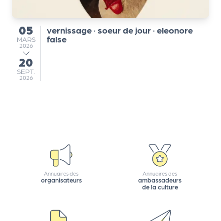
a
r
t
05
vernissage · soeur de jour · eleonore
du
e
false
MARS
MARS
2026
n
20
a
au
ir
SEPTEMBRE
SEPT.
2026
e
s
Annuaires des
Annuaires des
organisateurs
ambassadeurs
de la culture