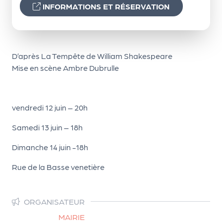
le
INFORMATIONS ET RÉSERVATION
PR
O
G!
D’après La Tempête de William Shakespeare
N
Mise en scène Ambre Dubrulle
os
se
vendredi 12 juin – 20h
rvi
Samedi 13 juin – 18h
ce
s
Dimanche 14 juin -18h
Rue de la Basse venetière
L
e
k
ORGANISATEUR
it
MAIRIE