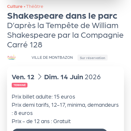
ns
Culture
•
Théâtre
Shakespeare dans le parc
PR
O
D’après la Tempête de William
G!
Shakespeare par la Compagnie
Carré 128
PR
O
VILLE DE MONTBAZON
Sur réservation
G!
Le
du
au
Ven.
12
Dim.
14
Juin
2026
Ma
TERMINÉ
g
Prix billet adulte: 15 euros
Sui
Prix demi tarifs, 12-17, minima, demandeurs
vr
: 8 euros
Prix - de 12 ans : Gratuit
e