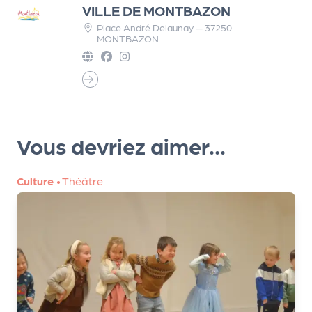
VILLE DE MONTBAZON
d
Place André Delaunay — 37250
e
MONTBAZON
l'
o
r
g
Vous devriez aimer...
a
n
Culture
•
Théâtre
i
s
a
t
e
u