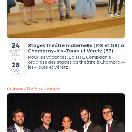
r
P
r
24
o
Stages théâtre maternelle (MS et GS) à
du
Chambray-lès-Tours et Véretz (37)
AOÛT
p
AOÛT
2026
Pour les vacances, La TITE Compagnie
o
organise des stages de théâtre à Chambray-
28
au
s
lès-Tours et Véretz !
AOÛT
AOÛT
e
2026
r
u
Culture
•
Théâtre
•
Magie
n
é
v
è
n
e