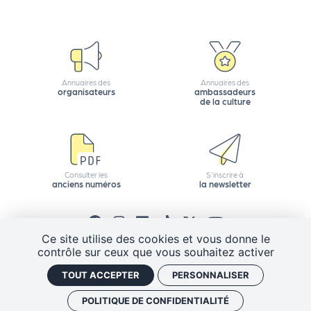
Q
ui
s
o
Annuaires des
Annuaires des
m
organisateurs
ambassadeurs
de la culture
m
e
s
-
n
Consulter les
S'inscrire à
anciens numéros
la newsletter
o
u
s
?
Ce site utilise des cookies et vous donne le
contrôle sur ceux que vous souhaitez activer
N
CGV
Mentions légales
Plan de site
e
TOUT ACCEPTER
PERSONNALISER
Politique de confidentialité
Gestion des cookies
w
J'ai un code promo
Retrouver vos commandes
POLITIQUE DE CONFIDENTIALITÉ
sl