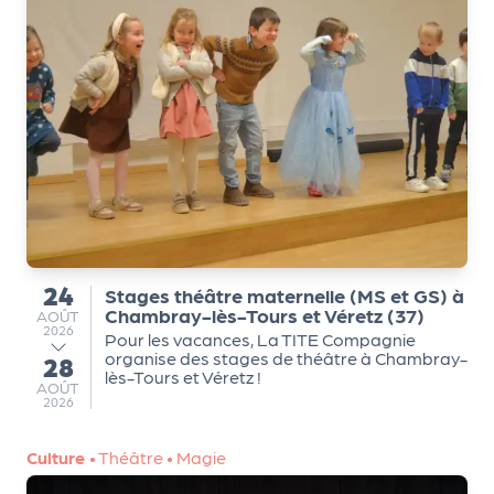
m
e
n
t
A
n
n
u
a
ir
24
Stages théâtre maternelle (MS et GS) à
du
e
Chambray-lès-Tours et Véretz (37)
AOÛT
AOÛT
2026
d
Pour les vacances, La TITE Compagnie
organise des stages de théâtre à Chambray-
28
e
au
lès-Tours et Véretz !
AOÛT
s
AOÛT
2026
o
r
Culture
•
Théâtre
•
Magie
g