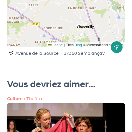
d
e
l'
o
r
Leaflet
|
Tiles
Bing
© Microsoft and suppliers
Avenue de la Source — 37360 Semblançay
g
a
n
Vous devriez aimer...
i
s
Culture
•
Théâtre
a
t
e
u