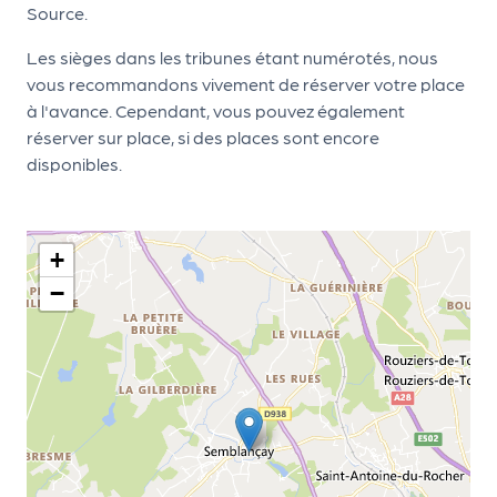
le
Source.
PR
Les sièges dans les tribunes étant numérotés, nous
O
vous recommandons vivement de réserver votre place
G!
à l'avance. Cependant, vous pouvez également
réserver sur place, si des places sont encore
N
disponibles.
os
se
rvi
+
ce
−
s
L
e
k
it