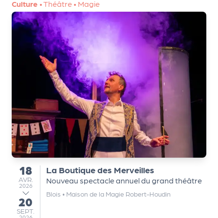
a
Culture
•
Théâtre
•
Magie
r
t
e
n
a
ir
e
s
18
La Boutique des Merveilles
du
AVRIL
AVR.
Nouveau spectacle annuel du grand théâtre
2026
Blois
•
Maison de la Magie Robert-Houdin
20
au
SEPTEMBRE
SEPT.
2026