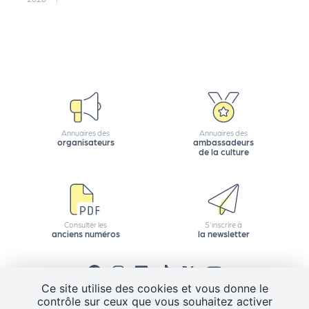
Q
ui
s
o
m
m
e
Annuaires des
Annuaires des
s
organisateurs
ambassadeurs
-
de la culture
n
o
u
s
Consulter les
S'inscrire à
?
anciens numéros
la newsletter
N
e
w
Ce site utilise des cookies et vous donne le
sl
contrôle sur ceux que vous souhaitez activer