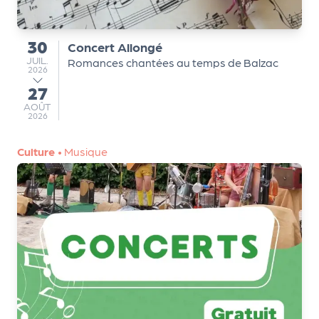
a
n
is
30
Concert Allongé
du
a
JUILLET
JUIL.
Romances chantées au temps de Balzac
t
2026
e
27
au
u
AOÛT
AOÛT
2026
r
s
Culture
•
Musique
L
e
cl
u
b
d
e
s
p