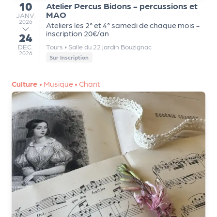
10
Atelier Percus Bidons - percussions et
m
du
MAO
JANVIER
JANV.
e
2026
Ateliers les 2° et 4° samedi de chaque mois -
n
inscription 20€/an
24
au
t
DÉCEMBRE
DÉC.
Tours
•
Salle du 22 jardin Bouzignac
2026
Sur Inscription
A
n
Culture
•
Musique
•
Chant
n
u
a
ir
e
d
e
s
o
r
g