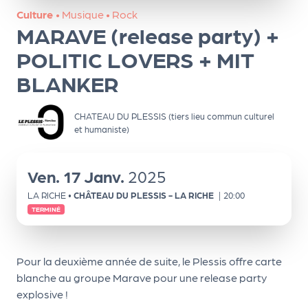
ns
Culture
•
Musique
•
Rock
MARAVE (release party) +
PR
O
POLITIC LOVERS + MIT
G!
BLANKER
PR
CHATEAU DU PLESSIS (tiers lieu commun culturel
O
et humaniste)
G!
Le
Ven.
17
Janv.
2025
Ma
LA RICHE
•
CHÂTEAU DU PLESSIS - LA RICHE
|
20:00
g
TERMINÉ
Sui
vr
Pour la deuxième année de suite, le Plessis offre carte
blanche au groupe Marave pour une release party
e
explosive !