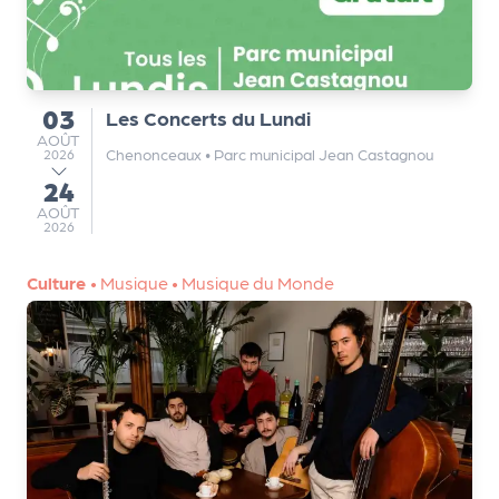
a
r
t
e
n
03
Les Concerts du Lundi
du
a
AOÛT
AOÛT
Chenonceaux
•
Parc municipal Jean Castagnou
2026
ir
24
e
au
AOÛT
AOÛT
s
2026
Culture
•
Musique
•
Musique du Monde