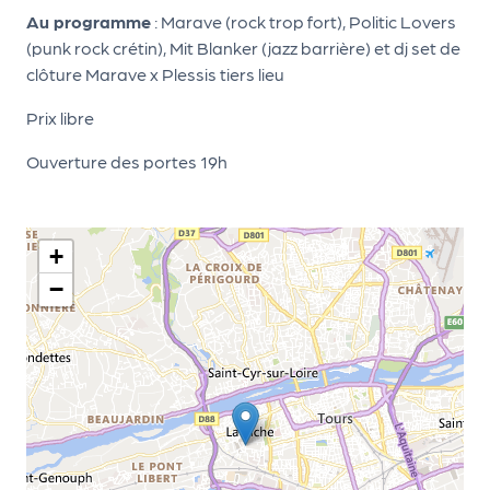
le
Au programme
: Marave (rock trop fort), Politic Lovers
PR
(punk rock crétin), Mit Blanker (jazz barrière) et dj set de
O
clôture Marave x Plessis tiers lieu
G!
Prix libre
N
Ouverture des portes 19h
os
se
rvi
+
ce
−
s
L
e
k
it