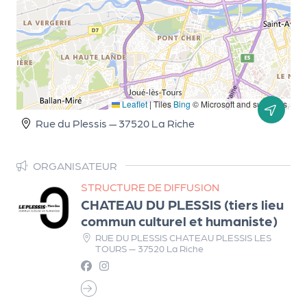
d
e
l'
o
r
Leaflet
|
Tiles
Bing
© Microsoft and suppliers
g
Rue du Plessis — 37520 La Riche
a
ORGANISATEUR
n
STRUCTURE DE DIFFUSION
i
CHATEAU DU PLESSIS (tiers lieu
s
commun culturel et humaniste)
a
RUE DU PLESSIS CHATEAU PLESSIS LES
TOURS — 37520 La Riche
t
e
u