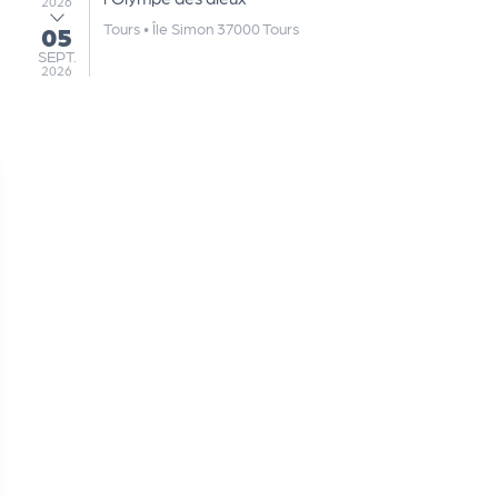
2026
Tours
•
Île Simon 37000 Tours
05
au
SEPTEMBRE
SEPT.
2026