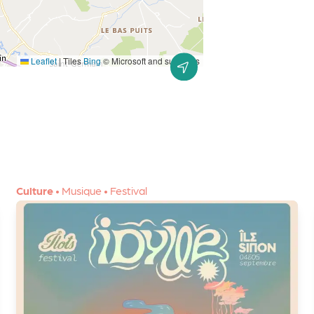
Leaflet
|
Tiles
Bing
© Microsoft and suppliers
Culture
•
Musique
•
Festival