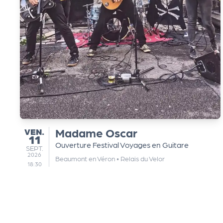
e
k
it
d
e
VENDREDI
Madame Oscar
VEN.
11
Ouverture Festival Voyages en Guitare
SEPTEMBRE
SEPT.
l'
2026
Beaumont en Véron
•
Relais du Velor
18:30
o
r