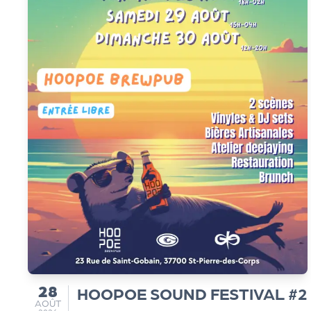
e
le
P
R
O
G!
N
o
28
HOOPOE SOUND FESTIVAL #2
du
AOÛT
AOÛT