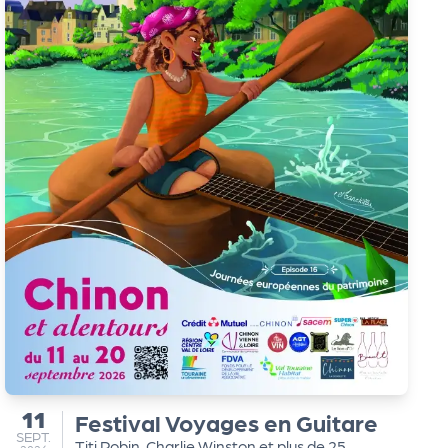
11
Festival Voyages en Guitare
du
SEPTEMBRE
SEPT.
Titi Robin, Charlie Winston et plus de 25