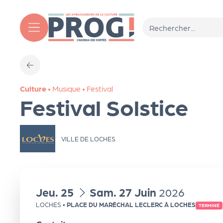
Aller au contenu principal
T
Culture
•
Musique
•
Festival
o
Festival Solstice
ut
VILLE DE LOCHES
l'
a
du
au
Jeu.
25
Sam.
27
Juin
2026
g
LOCHES
•
PLACE DU MARÉCHAL LECLERC À LOCHES
TERMINÉ