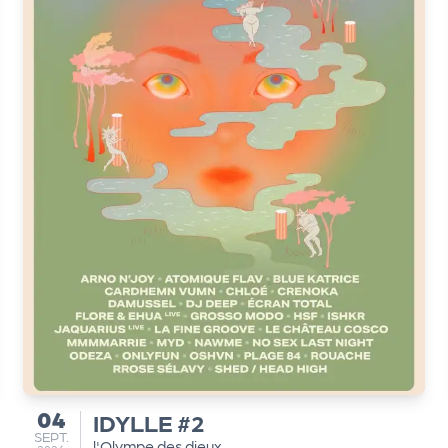
04
IDYLLE #2
du
SEPTEMBRE
SEPT.
l'Olympe des dieux