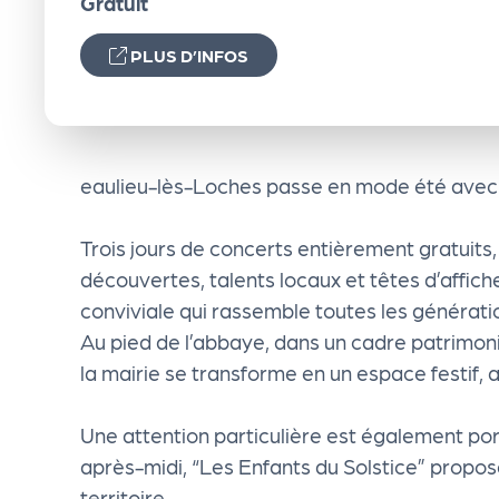
Gratuit
e
PLUS D’INFOS
n
d
eaulieu-lès-Loches passe en mode été avec le
a
Trois jours de concerts entièrement gratuits,
Le
découvertes, talents locaux et têtes d’affic
conviviale qui rassemble toutes les générati
s
Au pied de l’abbaye, dans un cadre patrimoni
la mairie se transforme en un espace festif, 
sé
Une attention particulière est également por
le
après-midi, “Les Enfants du Solstice” propos
territoire.