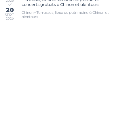
2026
concerts gratuits à Chinon et alentours
20
au
Chinon
•
Terrasses, lieux du patrimoine à Chinon et
SEPTEMBRE
SEPT.
alentours
2026