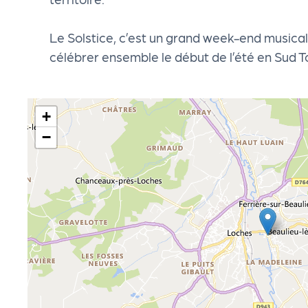
cti
Le Solstice, c’est un grand week-end musical
on
célébrer ensemble le début de l’été en Sud T
s
+
P
−
R
O
G!
P