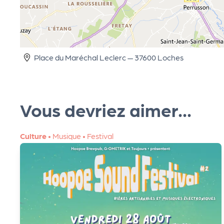
R
O
Place du Maréchal Leclerc — 37600 Loches
G!
Le
Vous devriez aimer...
M
Culture
•
Musique
•
Festival
ag
Su
ivr