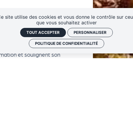
Plessis-lès-Tours est un lieu
e site utilise des cookies et vous donne le contrôle sur ce
que vous souhaitez activer
richesse et par une situation
TOUT ACCEPTER
PERSONNALISER
POLITIQUE DE CONFIDENTIALITÉ
approche radicalement
mmation et soulignent son
+
e) + manifestations ponctuelles
−
les espaces intérieurs)
idence : Parcours de création -
 communs