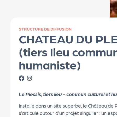
s
s
STRUCTURE DE DIFFUSION
er
CHATEAU DU PLE
(tiers lieu commun
vi
humaniste)
c
e
s
Le Plessis, tiers lieu - commun culturel et 
Installé dans un site superbe, le Château de Pl
L
s’articule autour d’un projet singulier : un esp