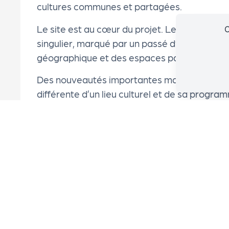
cultures communes et partagées.
e
Le site est au cœur du projet. Le château de 
C
singulier, marqué par un passé d’une grande 
k
géographique et des espaces particuliers.
it
Des nouveautés importantes marquent une 
différente d’un lieu culturel et de sa progra
d
évolution :
e
Activités permanentes (de janvier à décembr
avec une double saison sur l’année :
l'
o
Saison INTérieure
(essentiellement dans 
Manifestations menés par les artistes en rés
r
Parcours de créateurs – Focus - Chantiers