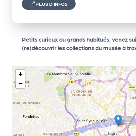
PLUS D’INFOS
e
n
Petits curieux ou grands habitués, venez sui
d
(re)découvrir les collections du musée à tr
a
+
Le
−
s
sé
le