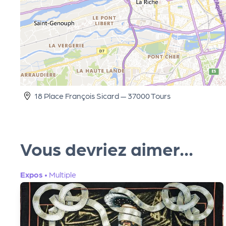
cti
on
s
P
18 Place François Sicard — 37000 Tours
R
Vous devriez aimer...
O
Expos
•
Multiple
G!
P