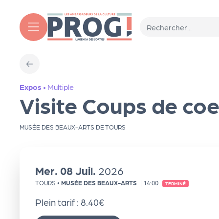
Aller au contenu principal
T
Expos
•
Multiple
o
Visite Coups de co
ut
MUSÉE DES BEAUX-ARTS DE TOURS
l'
Mer.
08
Juil.
2026
a
TOURS
•
MUSÉE DES BEAUX-ARTS
|
14:00
TERMINÉ
g
Plein tarif : 8.40€