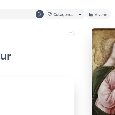
A venir
eur