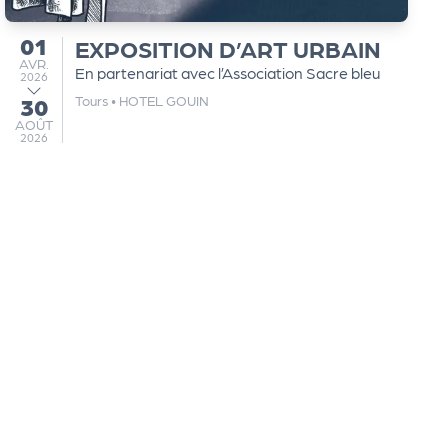
01
EXPOSITION D’ART URBAIN
du
AVRIL
AVR.
En partenariat avec l’Association Sacre bleu
2026
Tours
•
HOTEL GOUIN
30
au
AOÛT
AOÛT
2026