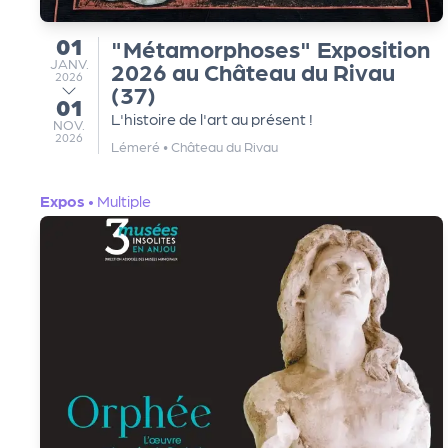
e
01
"Métamorphoses" Exposition
du
JANVIER
JANV.
2026 au Château du Rivau
le
2026
(37)
01
au
L'histoire de l'art au présent !
NOVEMBRE
NOV.
P
2026
Lémeré
•
Château du Rivau
R
Expos
•
Multiple
O
G!
N
o