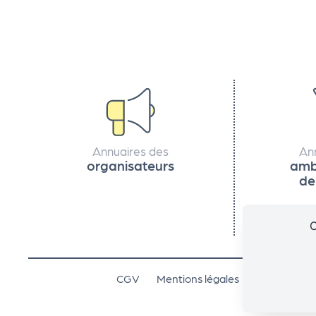
e
k
it
d
Annuaires des
An
organisateurs
amb
e
de
l'
C
o
CGV
Mentions légales
Plan de site
r