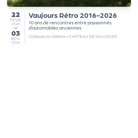
22
Vaujours Rétro 2016-2026
du
FÉVRIER
FÉVR.
10 ans de rencontres entre passionnés
2026
d’automobiles anciennes
03
au
Château-la-Vallière
•
CHÂTEAU DE VAUJOURS
NOVEMBRE
NOV.
2026