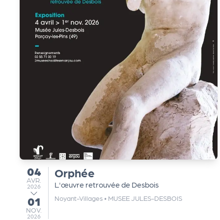
s
s
er
vi
c
e
04
s
Orphée
du
AVRIL
AVR.
L'œuvre retrouvée de Desbois
2026
Noyant-Villages
•
MUSEE JULES-DESBOIS
01
au
L
NOVEMBRE
NOV.
2026