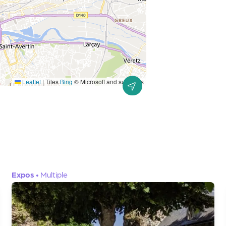
Leaflet
|
Tiles
Bing
© Microsoft and suppliers
Expos
•
Multiple