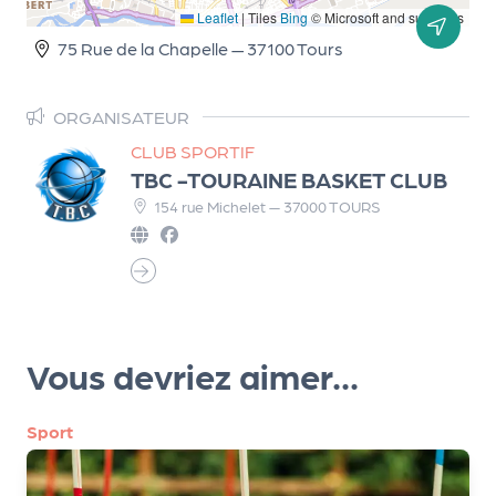
Leaflet
|
Tiles
Bing
© Microsoft and suppliers
d
75 Rue de la Chapelle — 37100 Tours
e
l'
ORGANISATEUR
o
CLUB SPORTIF
r
TBC -TOURAINE BASKET CLUB
g
154 rue Michelet — 37000 TOURS
a
n
i
s
Vous devriez aimer...
a
t
Sport
e
u