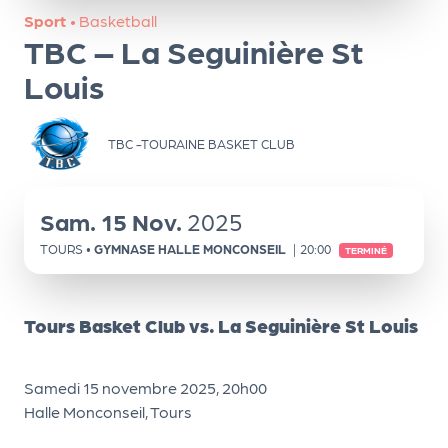
ns
Sport
•
Basketball
TBC – La Seguinière St
PR
O
Louis
G!
TBC -TOURAINE BASKET CLUB
PR
O
G!
Sam.
15
Nov.
2025
Le
TOURS
•
GYMNASE HALLE MONCONSEIL
|
20:00
TERMINÉ
Ma
g
Tours Basket Club vs. La Seguinière St Louis
Sui
vr
Samedi 15 novembre 2025, 20h00
Halle Monconseil, Tours
e