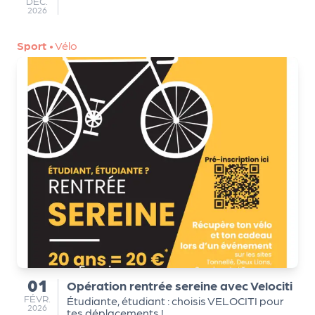
a
DÉC.
2026
r
t
Sport
•
Vélo
e
n
a
ir
e
s
01
Opération rentrée sereine avec Velociti
du
FÉVRIER
FÉVR.
Étudiante, étudiant : choisis VELOCITI pour
2026
tes déplacements !