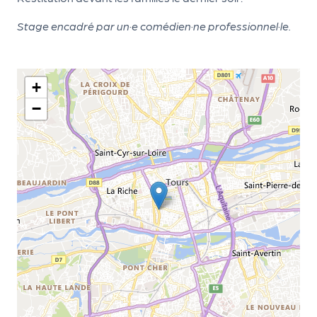
r
Stage encadré par un·e comédien·ne professionnel·le.
P
+
r
o
−
p
o
s
e
r
u
n
é
v
è
n
e