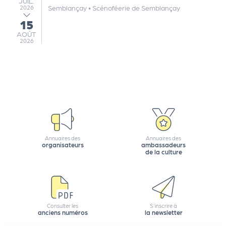
JUILLET
JUIL.
Semblançay
•
Scénoféerie de Semblançay
2026
15
au
AOÛT
AOÛT
2026
Annuaires des
Annuaires des
organisateurs
ambassadeurs
de la culture
Consulter les
S'inscrire à
anciens numéros
la newsletter