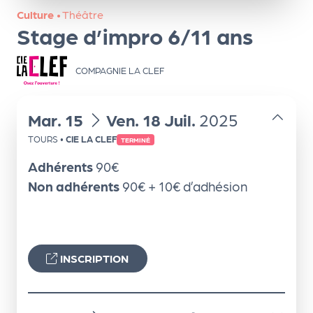
ns
Culture
•
Théâtre
Stage d’impro 6/11 ans
PR
O
COMPAGNIE LA CLEF
G!
PR
du
au
Mar.
15
Ven.
18
Juil.
2025
O
TOURS
•
CIE LA CLEF
TERMINÉ
G!
Adhérents
90€
Le
Non adhérents
90€ + 10€ d’adhésion
Ma
g
Sui
INSCRIPTION
vr
e