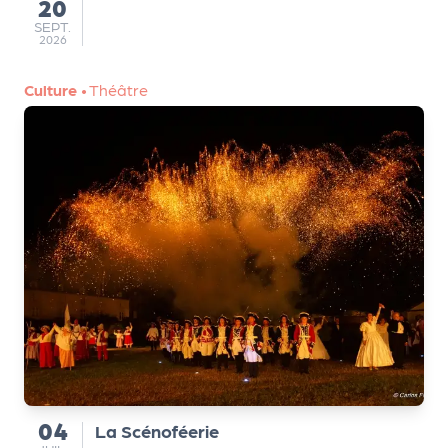
20
au
e
SEPTEMBRE
SEPT.
tt
2026
e
r
Culture
•
Théâtre
04
La Scénoféerie
du