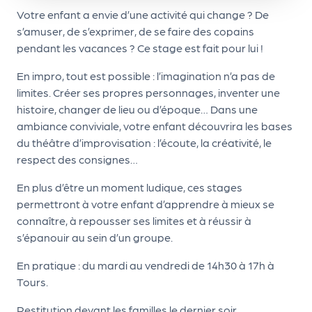
d
Votre enfant a envie d’une activité qui change ? De
s’amuser, de s’exprimer, de se faire des copains
e
pendant les vacances ? Ce stage est fait pour lui !
l'
En impro, tout est possible : l’imagination n’a pas de
o
limites. Créer ses propres personnages, inventer une
r
histoire, changer de lieu ou d’époque… Dans une
g
ambiance conviviale, votre enfant découvrira les bases
du théâtre d’improvisation : l’écoute, la créativité, le
a
respect des consignes…
n
En plus d’être un moment ludique, ces stages
i
permettront à votre enfant d’apprendre à mieux se
s
connaître, à repousser ses limites et à réussir à
a
s’épanouir au sein d’un groupe.
t
En pratique : du mardi au vendredi de 14h30 à 17h à
e
Tours.
u
Restitution devant les familles le dernier soir.