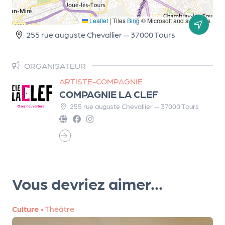
m
e
Leaflet
|
Tiles
Bing
© Microsoft and suppliers
n
255 rue auguste Chevallier — 37000 Tours
t
ORGANISATEUR
A
n
ARTISTE-COMPAGNIE
COMPAGNIE LA CLEF
n
u
255 rue auguste Chevallier — 37000 Tours
a
ir
e
d
e
s
Vous devriez aimer...
o
r
Culture
•
Théâtre
g