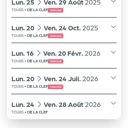
le
du
au
Lun.
25
Ven.
29
Août
2025
PR
TOURS
•
CIE LA CLEF
TERMINÉ
O
du
au
Lun.
20
Ven.
24
Oct.
2025
G!
TOURS
•
CIE LA CLEF
TERMINÉ
N
os
du
au
Lun.
16
Ven.
20
Févr.
2026
se
TOURS
•
CIE LA CLEF
TERMINÉ
rvi
ce
du
au
Lun.
20
Ven.
24
Juil.
2026
s
TOURS
•
CIE LA CLEF
TERMINÉ
L
du
au
Lun.
24
Ven.
28
Août
2026
e
TOURS
•
CIE LA CLEF
k
it