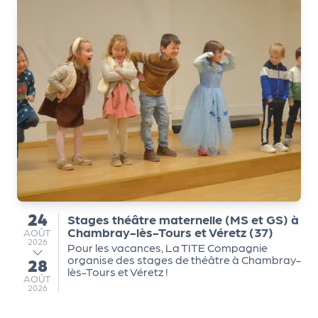
a
n
is
a
t
e
u
r
s
L
e
cl
24
u
Stages théâtre maternelle (MS et GS) à
du
Chambray-lès-Tours et Véretz (37)
AOÛT
AOÛT
b
2026
Pour les vacances, La TITE Compagnie
d
organise des stages de théâtre à Chambray-
28
au
e
lès-Tours et Véretz !
AOÛT
AOÛT
s
2026
p