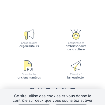
e
tt
e
r
Annuaires des
Annuaires des
organisateurs
ambassadeurs
de la culture
Consulter les
S'inscrire à
anciens numéros
la newsletter
Ce site utilise des cookies et vous donne le
contrôle sur ceux que vous souhaitez activer