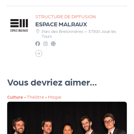
r
STRUCTURE DE DIFFUSION
ESPACE MALRAUX
P
Parc des Bretonnières — 37300 Joué lès
Tours
r
o
p
o
s
e
Vous devriez aimer...
r
u
n
Culture
•
Théâtre
•
Magie
é
v
è
n
e