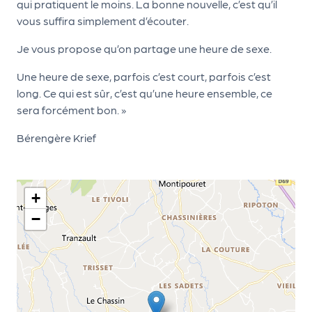
le
qui pratiquent le moins. La bonne nouvelle, c’est qu’il
PR
vous suffira simplement d’écouter.
O
Je vous propose qu’on partage une heure de sexe.
G!
Une heure de sexe, parfois c’est court, parfois c’est
N
long. Ce qui est sûr, c’est qu’une heure ensemble, ce
sera forcément bon. »
os
se
Bérengère Krief
rvi
ce
+
s
−
L
e
k
it