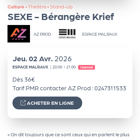
ns
Culture
•
Théâtre
•
Stand-Up
SEXE - Bérangère Krief
PR
O
G!
AZ PROD
ESPACE MALRAUX
PR
O
Jeu.
02
Avr.
2026
G!
À
ESPACE MALRAUX
|
20:00
21:00
TERMINÉ
Le
Dès 36€
Ma
Tarif PMR contacter AZ Prod : 0247311533
g
ACHETER EN LIGNE
Sui
vr
e
« On dit toujours que ce sont ceux qui en parlent le plus