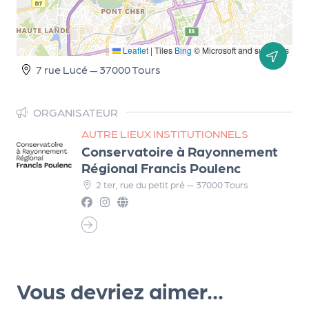
d
e
Leaflet
|
Tiles
Bing
© Microsoft and suppliers
l'
7 rue Lucé — 37000 Tours
o
r
ORGANISATEUR
g
AUTRE LIEUX INSTITUTIONNELS
a
Conservatoire à Rayonnement
Régional Francis Poulenc
n
2 ter, rue du petit pré — 37000 Tours
i
s
a
t
e
Vous devriez aimer...
u