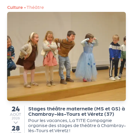
r
Culture
•
Théâtre
P
r
o
p
o
s
e
r
u
n
é
24
Stages théâtre maternelle (MS et GS) à
v
du
Chambray-lès-Tours et Véretz (37)
AOÛT
AOÛT
è
2026
Pour les vacances, La TITE Compagnie
n
organise des stages de théâtre à Chambray-
28
au
e
lès-Tours et Véretz !