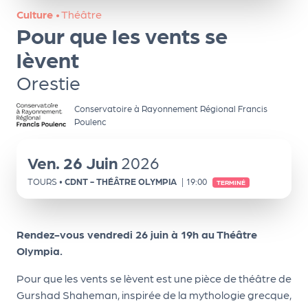
ns
Culture
•
Théâtre
Pour que les vents se
PR
O
lèvent
G!
Orestie
PR
Conservatoire à Rayonnement Régional Francis
Poulenc
O
G!
Ven.
26
Juin
2026
Le
TOURS
•
CDNT - THÉÂTRE OLYMPIA
|
19:00
TERMINÉ
Ma
g
Rendez-vous vendredi 26 juin à 19h au Théâtre
Sui
Olympia.
vr
Pour que les vents se lèvent est une pièce de théâtre de
e
Gurshad Shaheman, inspirée de la mythologie grecque,