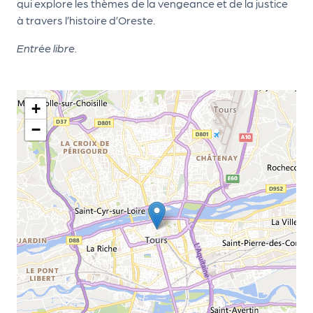
le
qui explore les thèmes de la vengeance et de la justice
PR
à travers l’histoire d’Oreste.
O
Entrée libre.
G!
N
+
os
−
se
rvi
ce
s
L
e
k
it