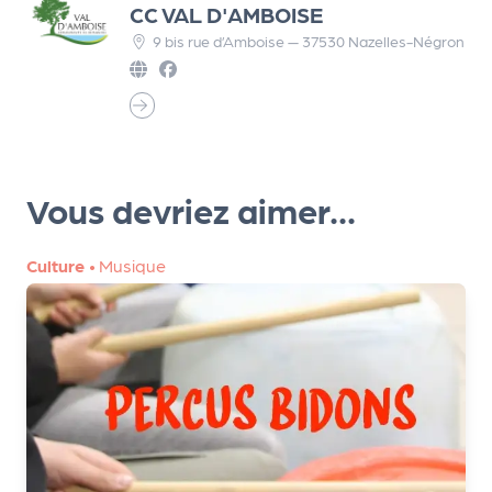
CC VAL D'AMBOISE
r
9 bis rue d’Amboise — 37530 Nazelles-Négron
P
r
o
p
Vous devriez aimer...
o
s
Culture
•
Musique
e
r
u
n
é
v
è
n
e