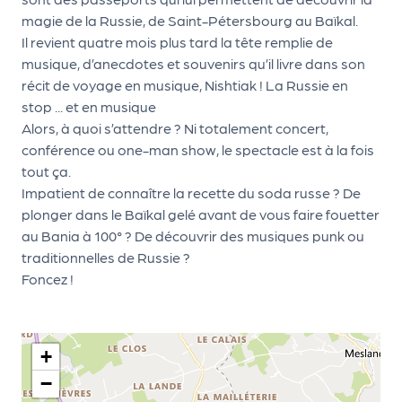
le
magie de la Russie, de Saint-Pétersbourg au Baïkal.
PR
Il revient quatre mois plus tard la tête remplie de
O
musique, d’anecdotes et souvenirs qu’il livre dans son
G!
récit de voyage en musique, Nishtiak ! La Russie en
stop ... et en musique
N
Alors, à quoi s’attendre ? Ni totalement concert,
os
conférence ou one-man show, le spectacle est à la fois
tout ça.
se
Impatient de connaître la recette du soda russe ? De
rvi
plonger dans le Baïkal gelé avant de vous faire fouetter
ce
au Bania à 100° ? De découvrir des musiques punk ou
traditionnelles de Russie ?
s
Foncez !
L
e
+
k
−
it