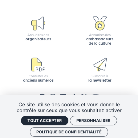
e
tt
e
r
Annuaires des
Annuaires des
organisateurs
ambassadeurs
de la culture
Consulter les
S'inscrire à
anciens numéros
la newsletter
Ce site utilise des cookies et vous donne le
contrôle sur ceux que vous souhaitez activer
CGV
Mentions légales
Plan de site
TOUT ACCEPTER
PERSONNALISER
Politique de confidentialité
Gestion des cookies
J'ai un code promo
Retrouver vos commandes
POLITIQUE DE CONFIDENTIALITÉ