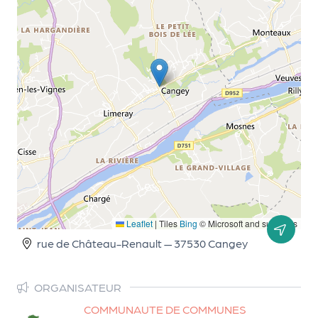
d
e
l'
o
r
g
a
n
i
s
Leaflet
|
Tiles
Bing
© Microsoft and suppliers
a
rue de Château-Renault — 37530 Cangey
t
e
ORGANISATEUR
u
COMMUNAUTE DE COMMUNES