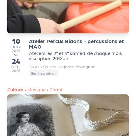
m
e
n
t
10
Atelier Percus Bidons - percussions et
du
A
MAO
JANVIER
JANV.
n
2026
Ateliers les 2° et 4° samedi de chaque mois -
n
inscription 20€/an
24
au
u
DÉCEMBRE
DÉC.
Tours
•
Salle du 22 jardin Bouzignac
a
2026
Sur Inscription
ir
e
Culture
•
Musique
•
Chant
d
e
s
o
r
g