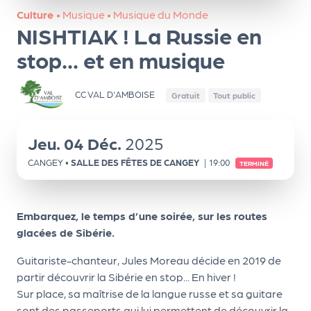
ns
Culture
•
Musique
•
Musique du Monde
NISHTIAK ! La Russie en
PR
O
stop... et en musique
G!
CC VAL D'AMBOISE
Gratuit
Tout public
PR
O
Jeu.
04
Déc.
2025
G!
CANGEY
•
SALLE DES FÊTES DE CANGEY
|
19:00
TERMINÉ
Le
Ma
g
Embarquez, le temps d’une soirée, sur les routes
glacées de Sibérie.
Sui
Guitariste-chanteur, Jules Moreau décide en 2019 de
vr
partir découvrir la Sibérie en stop... En hiver !
e
Sur place, sa maîtrise de la langue russe et sa guitare
sont des passeports qui lui permettent de découvrir la