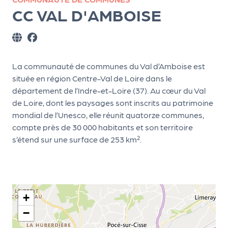
ns
CC VAL D'AMBOISE
PR
O
G!
La communauté de communes du Val d’Amboise est
PR
située en région Centre-Val de Loire dans le
département de l’Indre-et-Loire (37). Au cœur du Val
O
de Loire, dont les paysages sont inscrits au patrimoine
G!
mondial de l’Unesco, elle réunit quatorze communes,
Le
compte près de 30 000 habitants et son territoire
s’étend sur une surface de 253 km².
Ma
g
Sui
vr
+
e
−