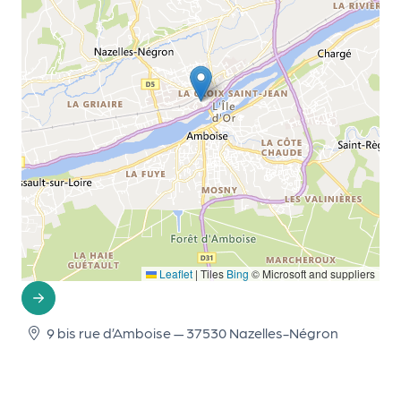
le
PR
O
G!
N
os
se
rvi
ce
s
Leaflet
|
Tiles
Bing
© Microsoft and suppliers
L
e
9 bis rue d’Amboise — 37530 Nazelles-Négron
k
it