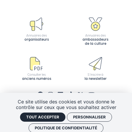
d
e
l'
o
Annuaires des
Annuaires des
organisateurs
ambassadeurs
r
de la culture
g
a
n
Consulter les
S'inscrire à
anciens numéros
la newsletter
i
s
a
Ce site utilise des cookies et vous donne le
contrôle sur ceux que vous souhaitez activer
t
CGV
Mentions légales
Plan de site
TOUT ACCEPTER
PERSONNALISER
e
Politique de confidentialité
Gestion des cookies
J'ai un code promo
Retrouver vos commandes
u
POLITIQUE DE CONFIDENTIALITÉ