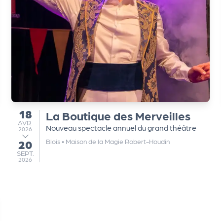
18
La Boutique des Merveilles
du
AVRIL
AVR.
Nouveau spectacle annuel du grand théâtre
2026
Blois
•
Maison de la Magie Robert-Houdin
20
au
SEPTEMBRE
SEPT.
2026