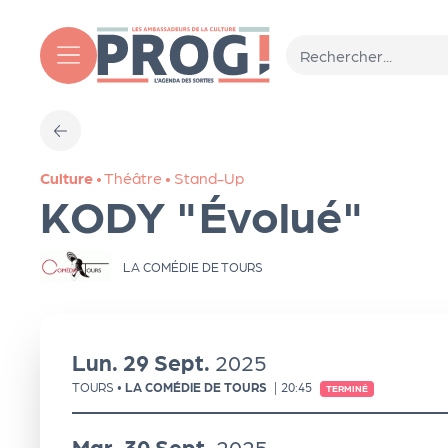
Aller au contenu principal
T
Culture
•
Théâtre
•
Stand-Up
o
KODY "Évolué"
ut
LA COMÉDIE DE TOURS
l'
a
Lun.
29
Sept.
2025
TOURS
•
LA COMÉDIE DE TOURS
|
20:45
TERMINÉ
g
Mar.
30
Sept.
2025