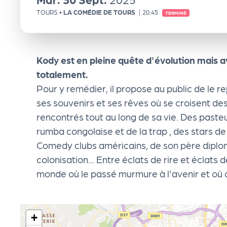
e
TOURS
•
LA COMÉDIE DE TOURS
|
20:45
TERMINÉ
n
Kody est en pleine quête d'évolution mais 
d
totalement.
Pour y remédier, il propose au public de le r
a
ses souvenirs et ses rêves où se croisent d
rencontrés tout au long de sa vie. Des pasteu
Le
rumba congolaise et de la trap , des stars d
Comedy clubs américains, de son père diplom
s
colonisation... Entre éclats de rire et éclats
monde où le passé murmure à l'avenir et où c
sé
le
+