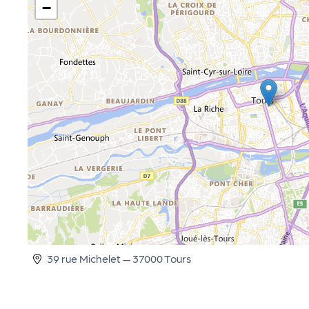
−
cti
on
s
P
R
O
G!
39 rue Michelet — 37000 Tours
P