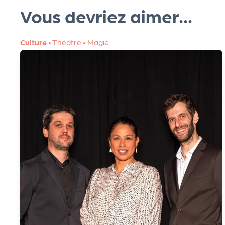
R
Vous devriez aimer...
O
Culture
•
Théâtre
•
Magie
G!
Le
M
ag
Su
ivr