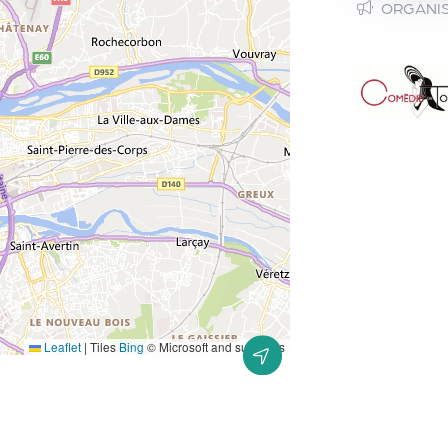
ORGANI
Leaflet
|
Tiles
Bing
© Microsoft and suppliers