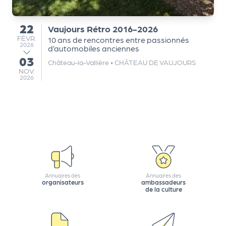
e
tt
22
Vaujours Rétro 2016-2026
du
e
FÉVRIER
FÉVR.
10 ans de rencontres entre passionnés
r
2026
d’automobiles anciennes
03
au
Château-la-Vallière
•
CHÂTEAU DE VAUJOURS
NOVEMBRE
NOV.
2026
Annuaires des
Annuaires des
organisateurs
ambassadeurs
de la culture