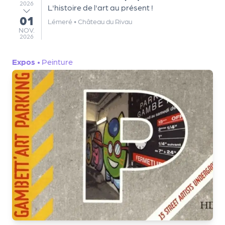
a
2026
L'histoire de l'art au présent !
r
01
au
Lémeré
•
Château du Rivau
t
NOVEMBRE
NOV.
e
2026
n
a
Expos
•
Peinture
ir
e
s