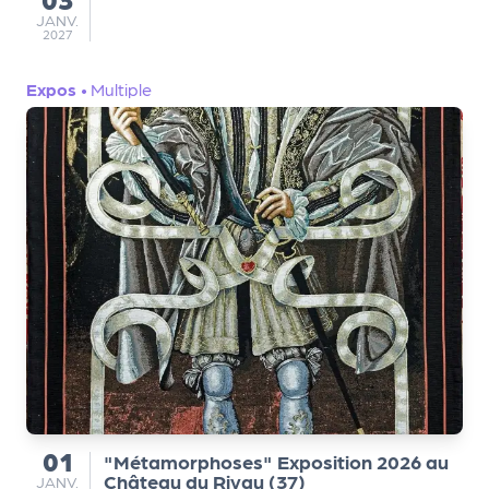
a
JANVIER
JANV.
n
2027
is
a
Expos
•
Multiple
t
e
u
r
s
L
e
cl
u
b
d
e
s
01
"Métamorphoses" Exposition 2026 au
p
du
Château du Rivau (37)
JANVIER
JANV.