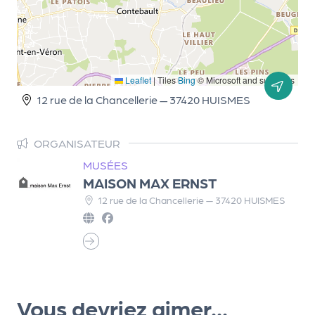
r
P
Leaflet
|
Tiles
Bing
© Microsoft and suppliers
r
12 rue de la Chancellerie — 37420 HUISMES
o
p
o
ORGANISATEUR
s
MUSÉES
e
MAISON MAX ERNST
r
12 rue de la Chancellerie — 37420 HUISMES
u
n
é
v
è
n
Vous devriez aimer...
e