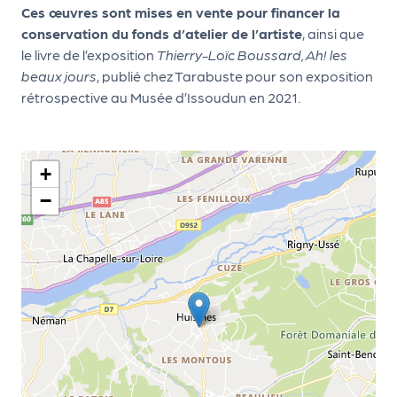
Ces œuvres sont mises en vente pour financer la
d
conservation du fonds d’atelier de l’artiste
, ainsi que
e
le livre de l’exposition
Thierry-Loïc Boussard, Ah! les
l'
beaux jours
, publié chez Tarabuste pour son exposition
rétrospective au Musée d’Issoudun en 2021.
o
r
g
+
a
−
n
i
s
a
t
e
u