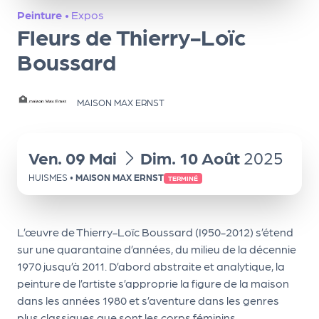
ns
Peinture
•
Expos
Fleurs de Thierry-Loïc
PR
O
Boussard
G!
MAISON MAX ERNST
PR
O
G!
du
au
Ven.
09
Mai
Dim.
10
Août
2025
Le
HUISMES
•
MAISON MAX ERNST
TERMINÉ
Ma
g
L’œuvre de Thierry-Loïc Boussard (I950-2012) s’étend
Sui
sur une quarantaine d’années, du milieu de la décennie
1970 jusqu’à 2011. D’abord abstraite et analytique, la
vr
peinture de l’artiste s’approprie la figure de la maison
e
dans les années 1980 et s’aventure dans les genres
plus classiques que sont les corps féminins,