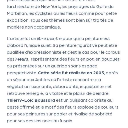
le
l’architecture de New York, les paysages du Golfe du
PR
Morbihan, les cyclistes ou les fleurs comme pour cette
O
exposition. Tous ces thèmes sont bien sûr traités de
G!
manière non académique.
N
L’artiste fut un
libre peintre
pour qui la peinture est
d’abord l’unique sujet. Sa peinture figurative peut être
os
qualifiée d’expressionniste et c’est le cas pour le corpus
se
des
Fleurs
, représentant des fleurs en pot, en bouquet
rvi
ou présentées sur un guéridon sans espace
perspectiviste.
Cette série fut réalisée en 2003
, après
ce
un séjour aux Antilles où l’artiste rencontre « la
s
végétation luxuriante, débordante, inquiétante » et
retrouve l’énergie, la vitalité et le plaisir de peindre.
L
Thierry-Loïc Boussard
est un puissant coloriste au
e
geste affirmé et le motif des fleurs explose de couleurs
pour ses peintures sur papier et rivalise de sobriété
k
pour ses dessins noirs au fusain.
it