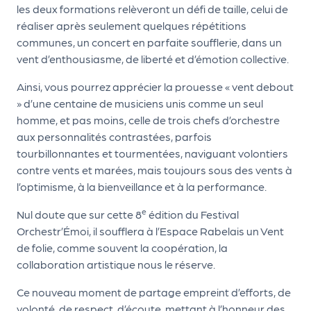
les deux formations relèveront un défi de taille, celui de
m
réaliser après seulement quelques répétitions
e
communes, un concert en parfaite soufflerie, dans un
n
vent d’enthousiasme, de liberté et d’émotion collective.
t
Ainsi, vous pourrez apprécier la prouesse « vent debout
A
» d’une centaine de musiciens unis comme un seul
n
homme, et pas moins, celle de trois chefs d’orchestre
n
aux personnalités contrastées, parfois
u
tourbillonnantes et tourmentées, naviguant volontiers
a
contre vents et marées, mais toujours sous des vents à
ir
l’optimisme, à la bienveillance et à la performance.
e
d
e
Nul doute que sur cette 8
édition du Festival
e
Orchestr’Émoi, il soufflera à l’Espace Rabelais un Vent
s
de folie, comme souvent la coopération, la
o
collaboration artistique nous le réserve.
r
Ce nouveau moment de partage empreint d’efforts, de
g
volonté, de respect, d’écoute, mettant à l’honneur des