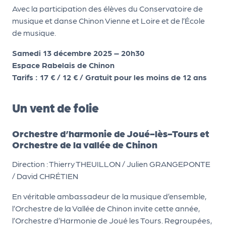
Avec la participation des élèves du Conservatoire de
r
musique et danse Chinon Vienne et Loire et de l’École
de musique.
P
Samedi 13 décembre 2025 – 20h30
r
Espace Rabelais de Chinon
o
Tarifs : 17 € / 12 € / Gratuit pour les moins de 12 ans
p
o
Un vent de folie
s
e
Orchestre d’harmonie de Joué-lès-Tours et
r
Orchestre de la vallée de Chinon
u
n
Direction : Thierry THEUILLON / Julien GRANGEPONTE
é
/ David CHRÉTIEN
v
En véritable ambassadeur de la musique d’ensemble,
è
l’Orchestre de la Vallée de Chinon invite cette année,
n
l’Orchestre d’Harmonie de Joué les Tours. Regroupées,
e