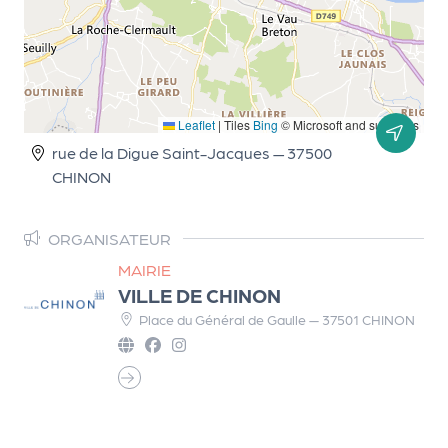
Q
ui
s
o
m
Leaflet
|
Tiles
Bing
© Microsoft and suppliers
m
rue de la Digue Saint-Jacques — 37500
e
CHINON
s
-
ORGANISATEUR
n
o
MAIRIE
u
VILLE DE CHINON
s
Place du Général de Gaulle — 37501 CHINON
?
N
e
w
sl