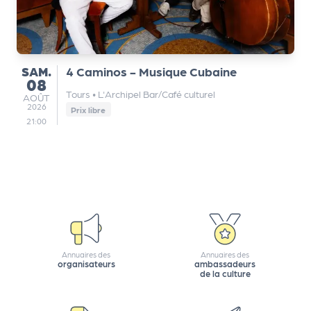
SAMEDI
SAM.
4 Caminos - Musique Cubaine
08
Tours
•
L'Archipel Bar/Café culturel
AOÛT
AOÛT
2026
Prix libre
21:00
Annuaires des
Annuaires des
organisateurs
ambassadeurs
de la culture