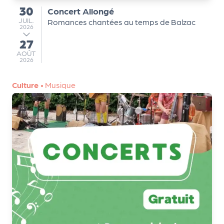
30
Concert Allongé
du
JUILLET
JUIL.
Romances chantées au temps de Balzac
2026
27
au
AOÛT
AOÛT
2026
Culture
•
Musique