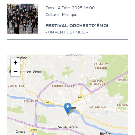
a
dimanche
décembre
r
Dim.
14
Déc.
2025
16:00
t
Culture
Musique
e
FESTIVAL ORCHESTR’ÉMOI
n
« UN VENT DE FOLIE »
a
ir
e
s
+
−