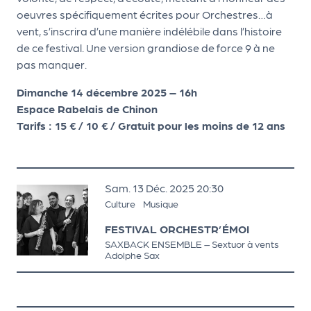
a
oeuvres spécifiquement écrites pour Orchestres…à
n
vent, s’inscrira d’une manière indélébile dans l’histoire
is
de ce festival. Une version grandiose de force 9 à ne
a
pas manquer.
t
e
Dimanche 14 décembre 2025 – 16h
u
Espace Rabelais de Chinon
r
Tarifs : 15 € / 10 € / Gratuit pour les moins de 12 ans
s
L
e
samedi
décembre
Sam.
13
Déc.
2025
20:30
cl
Culture
Musique
u
b
FESTIVAL ORCHESTR’ÉMOI
SAXBACK ENSEMBLE – Sextuor à vents
d
Adolphe Sax
e
s
p