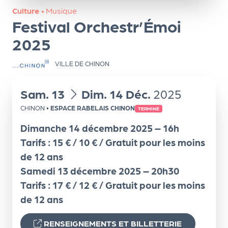
ns
Culture
•
Musique
Festival Orchestr’Émoi
PR
O
2025
G!
VILLE DE CHINON
PR
du
au
Sam.
13
Dim.
14
Déc.
2025
O
G!
CHINON
•
ESPACE RABELAIS CHINON
TERMINÉ
Le
Dimanche 14 décembre 2025 – 16h
Ma
Tarifs : 15 € / 10 € / Gratuit pour les moins
de 12 ans
g
Samedi 13 décembre 2025 – 20h30
Sui
Tarifs : 17 € / 12 € / Gratuit pour les moins
vr
de 12 ans
e
RENSEIGNEMENTS ET BILLETTERIE