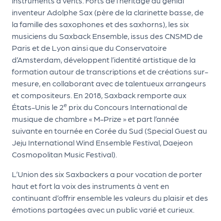
instruments à vents. Forts de l’héritage du génial
d
inventeur Adolphe Sax (père de la clarinette basse, de
la famille des saxophones et des saxhorns), les six
e
musiciens du Saxback Ensemble, issus des CNSMD de
l'
Paris et de Lyon ainsi que du Conservatoire
o
d’Amsterdam, développent l’identité artistique de la
formation autour de transcriptions et de créations sur-
r
mesure, en collaborant avec de talentueux arrangeurs
g
et compositeurs. En 2018, Saxback remporte aux
a
e
États-Unis le 2
prix du Concours International de
musique de chambre « M-Prize » et part l’année
n
suivante en tournée en Corée du Sud (Special Guest au
i
Jeju International Wind Ensemble Festival, Daejeon
s
Cosmopolitan Music Festival).
a
L’Union des six Saxbackers a pour vocation de porter
t
haut et fort la voix des instruments à vent en
continuant d’offrir ensemble les valeurs du plaisir et des
e
émotions partagées avec un public varié et curieux.
u