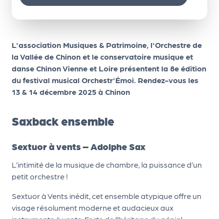
le
PR
O
L'association Musiques & Patrimoine, l'Orchestre de
G!
la Vallée de Chinon et le conservatoire musique et
N
danse Chinon Vienne et Loire présentent la 8e édition
du festival musical Orchestr'Émoi. Rendez-vous les
os
13 & 14 décembre 2025 à Chinon
se
rvi
Saxback ensemble
ce
s
Sextuor à vents – Adolphe Sax
L’intimité de la musique de chambre, la puissance d’un
L
petit orchestre !
e
Sextuor à Vents inédit, cet ensemble atypique offre un
k
visage résolument moderne et audacieux aux
it