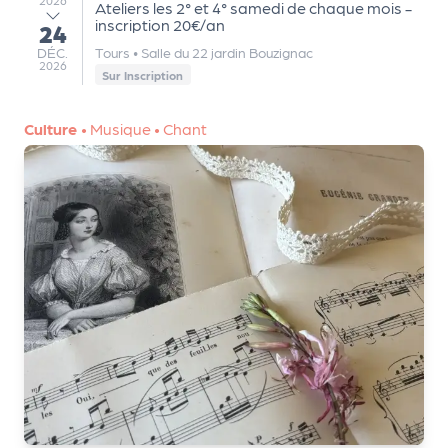
Ateliers les 2° et 4° samedi de chaque mois -
inscription 20€/an
24
au
DÉCEMBRE
DÉC.
Tours
•
Salle du 22 jardin Bouzignac
2026
Sur Inscription
Culture
•
Musique
•
Chant