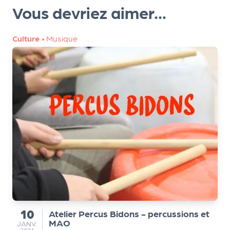
e
Vous devriez aimer...
tt
e
Culture
•
Musique
r
10
Atelier Percus Bidons - percussions et
du
MAO
JANVIER
JANV.
2026