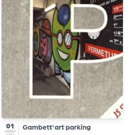
01
Gambett'art parking
du
JANVIER
JANV.
2026