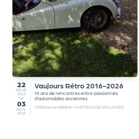
s
s
er
vi
c
22
Vaujours Rétro 2016-2026
du
FÉVRIER
FÉVR.
e
10 ans de rencontres entre passionnés
2026
d’automobiles anciennes
03
au
Château-la-Vallière
•
CHÂTEAU DE VAUJOURS
s
NOVEMBRE
NOV.
2026
L