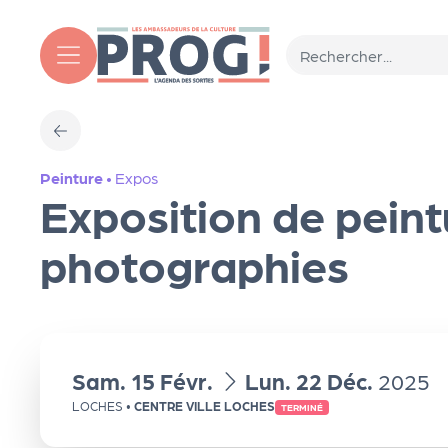
Aller au contenu principal
T
Peinture
•
Expos
o
Exposition de peint
ut
photographies
l'
a
du
au
Sam.
15
Févr.
Lun.
22
Déc.
2025
LOCHES
•
CENTRE VILLE LOCHES
g
TERMINÉ