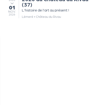
(37)
01
au
L'histoire de l'art au présent !
NOVEMBRE
NOV.
2026
Lémeré
•
Château du Rivau