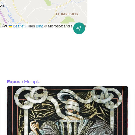
Leaflet
|
Tiles
Bing
© Microsoft and suppliers
Expos
•
Multiple