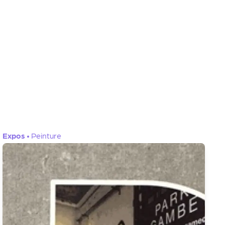
Expos
•
Peinture