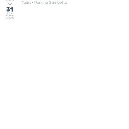
Tours
•
Parking Gambetta
31
au
DÉCEMBRE
DÉC.
2026