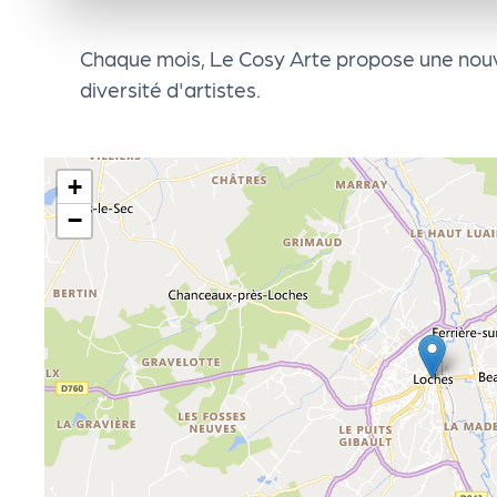
e
Chaque mois, Le Cosy Arte propose une nouve
n
diversité d'artistes.
d
+
a
−
Le
s
sé
le