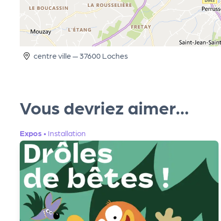
cti
on
centre ville — 37600 Loches
s
P
Vous devriez aimer...
R
Expos
•
Installation
O
G!
P