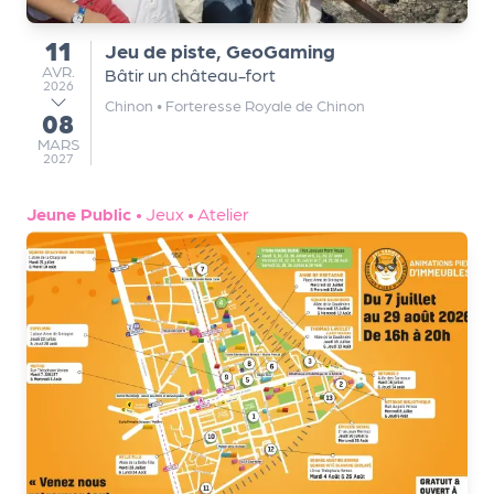
m
e
11
Jeu de piste, GeoGaming
du
n
AVRIL
AVR.
Bâtir un château-fort
2026
t
Chinon
•
Forteresse Royale de Chinon
08
au
MARS
MARS
A
2027
n
n
Jeune Public
•
Jeux
•
Atelier
u
a
ir
e
d
e
s
o
r
g