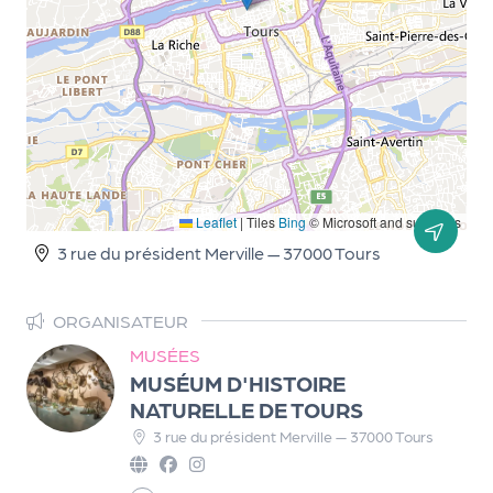
d
e
l'
o
r
g
Leaflet
|
Tiles
Bing
© Microsoft and suppliers
a
3 rue du président Merville — 37000 Tours
n
i
ORGANISATEUR
s
MUSÉES
a
MUSÉUM D'HISTOIRE
NATURELLE DE TOURS
t
3 rue du président Merville — 37000 Tours
e
u