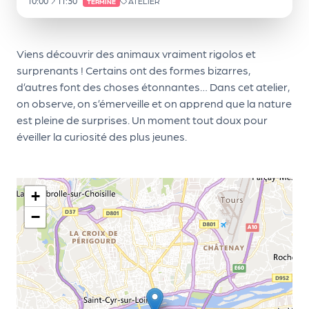
le
10:00
11:30
ATELIER
TERMINÉ
PR
O
Viens découvrir des animaux vraiment rigolos et
G!
surprenants ! Certains ont des formes bizarres,
d’autres font des choses étonnantes… Dans cet atelier,
N
on observe, on s’émerveille et on apprend que la nature
os
est pleine de surprises. Un moment tout doux pour
se
éveiller la curiosité des plus jeunes.
rvi
ce
+
s
−
L
e
k
it