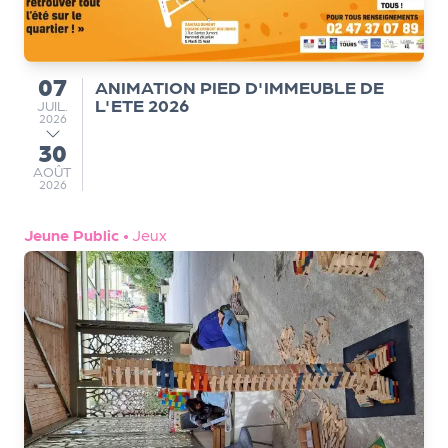
a
n
is
a
07
ANIMATION PIED D'IMMEUBLE DE
du
t
L'ETE 2026
JUILLET
JUIL.
e
2026
u
30
au
r
AOÛT
AOÛT
2026
s
L
Jeune Public
•
Jeux
e
cl
u
b
d
e
s
p