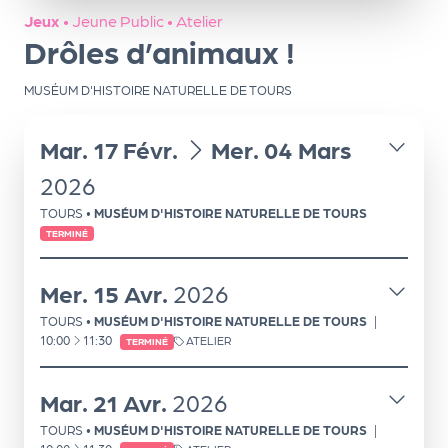
ns
Jeux
•
Jeune Public
•
Atelier
Drôles d’animaux !
PR
O
MUSÉUM D'HISTOIRE NATURELLE DE TOURS
G!
du
au
Mar.
17
Févr.
Mer.
04
Mars
PR
O
2026
G!
TOURS
•
MUSÉUM D'HISTOIRE NATURELLE DE TOURS
TERMINÉ
Le
Ma
Mer.
15
Avr.
2026
g
TOURS
•
MUSÉUM D'HISTOIRE NATURELLE DE TOURS
|
À
10:00
11:30
ATELIER
TERMINÉ
Sui
vr
Mar.
21
Avr.
2026
e
TOURS
•
MUSÉUM D'HISTOIRE NATURELLE DE TOURS
|
À