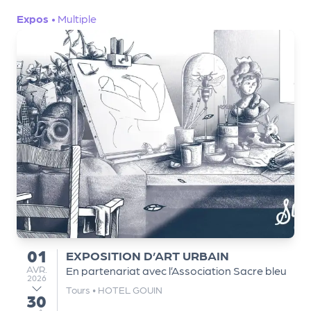
a
r
Expos
•
Multiple
t
e
n
a
ir
e
s
01
EXPOSITION D’ART URBAIN
du
AVRIL
AVR.
En partenariat avec l’Association Sacre bleu
2026
Tours
•
HOTEL GOUIN
30
au