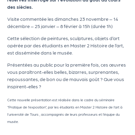
le
des siècles.
PR
O
Visite commentée les dimanches 23 novembre – 14
décembre – 25 janvier – 8 février à 15h (durée 1h)
G!
Cette sélection de peintures, sculptures, objets d’art
N
opérée par des étudiants en Master 2 Histoire de l’art,
os
est disséminée dans le musée.
se
Présentées au public pour la première fois, ces œuvres
rvi
vous paraîtront-elles belles, bizarres, surprenantes,
ce
repoussantes, de bon ou de mauvais goût ? Que vous
inspirent-elles ?
s
Cette nouvelle présentation est réalisée dans le cadre du séminaire
L
“Pratique de l’exposition”, par les étudiants en Master 2 Histoire de l’art à
e
l’université de Tours , accompagnés de leurs professeurs et l’équipe du
k
musée.
it