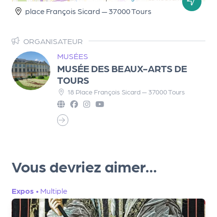
r
place François Sicard — 37000 Tours
ORGANISATEUR
P
MUSÉES
r
MUSÉE DES BEAUX-ARTS DE
o
TOURS
p
18 Place François Sicard — 37000 Tours
o
s
e
r
u
n
Vous devriez aimer...
é
v
è
Expos
•
Multiple
n
e