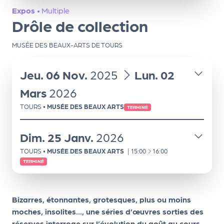
ns
Expos
•
Multiple
Drôle de collection
PR
O
MUSÉE DES BEAUX-ARTS DE TOURS
G!
du
au
Jeu.
06
Nov.
2025
Lun.
02
PR
O
Mars
2026
G!
TOURS
•
MUSÉE DES BEAUX ARTS
TERMINÉ
Le
Dim.
25
Janv.
2026
Ma
À
TOURS
•
MUSÉE DES BEAUX ARTS
|
15:00
16:00
g
TERMINÉ
Sui
vr
Bizarres, étonnantes, grotesques, plus ou moins
e
moches, insolites..., une séries d’œuvres sorties des
réserves interroge sur l’évolution du goût au cours