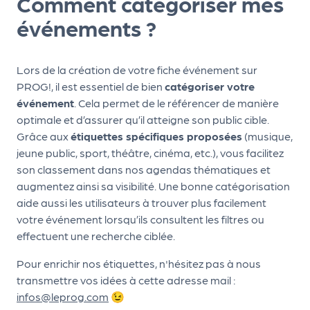
Comment catégoriser mes
ns
événements ?
PR
O
Lors de la création de votre fiche événement sur
G!
PROG!, il est essentiel de bien
catégoriser votre
PR
événement
. Cela permet de le référencer de manière
optimale et d’assurer qu’il atteigne son public cible.
O
Grâce aux
étiquettes spécifiques proposées
(musique,
G!
jeune public, sport, théâtre, cinéma, etc.), vous facilitez
Le
son classement dans nos agendas thématiques et
augmentez ainsi sa visibilité. Une bonne catégorisation
Ma
aide aussi les utilisateurs à trouver plus facilement
g
votre événement lorsqu’ils consultent les filtres ou
effectuent une recherche ciblée.
Sui
vr
Pour enrichir nos étiquettes, n'hésitez pas à nous
transmettre vos idées à cette adresse mail :
e
infos@leprog.com
😉