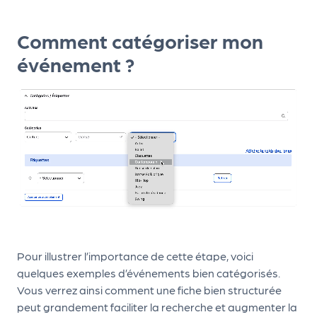
le
PR
Comment catégoriser mon
O
événement ?
G!
N
os
se
rvi
ce
s
L
Pour illustrer l’importance de cette étape, voici
e
quelques exemples d’événements bien catégorisés.
k
Vous verrez ainsi comment une fiche bien structurée
peut grandement faciliter la recherche et augmenter la
it