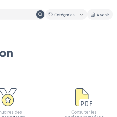
A venir
Son
nuaires des
Consulter les
assadeurs
anciens numéros