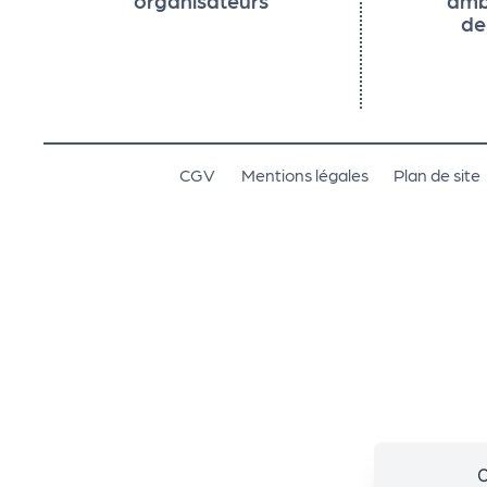
e
de
n
d
CGV
Mentions légales
Plan de site
a
Le
s
sé
le
C