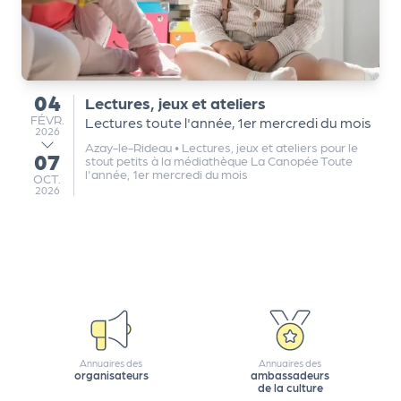
Q
ui
s
o
04
Lectures, jeux et ateliers
du
m
FÉVRIER
FÉVR.
Lectures toute l'année, 1er mercredi du mois
m
2026
Azay-le-Rideau
•
Lectures, jeux et ateliers pour le
e
07
au
stout petits à la médiathèque La Canopée Toute
l'année, 1er mercredi du mois
s
OCTOBRE
OCT.
2026
-
n
o
u
s
?
N
e
Annuaires des
Annuaires des
w
organisateurs
ambassadeurs
de la culture
sl