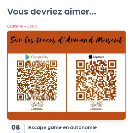
r
Vous devriez aimer...
Culture
•
Jeux
P
r
o
p
o
s
e
r
u
n
é
v
è
n
08
Escape game en autonomie
du
e
JUIN
JUIN