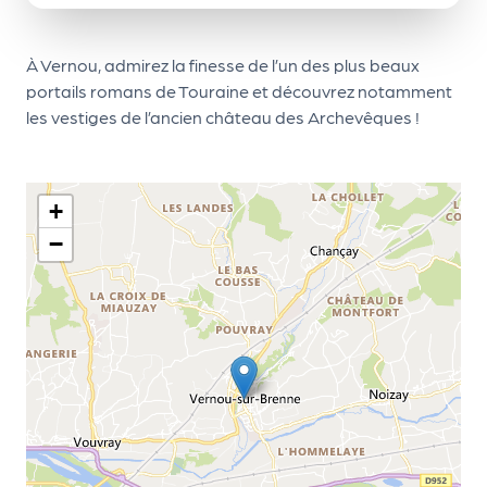
le
PR
À Vernou, admirez la finesse de l’un des plus beaux
O
portails romans de Touraine et découvrez notamment
G!
les vestiges de l’ancien château des Archevêques !
N
os
+
se
−
rvi
ce
s
L
e
k
it