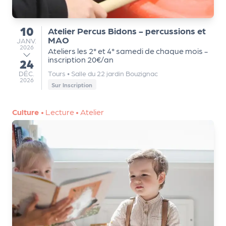
a
r
t
10
Atelier Percus Bidons - percussions et
du
e
MAO
JANVIER
JANV.
2026
n
Ateliers les 2° et 4° samedi de chaque mois -
inscription 20€/an
a
24
au
ir
DÉCEMBRE
DÉC.
Tours
•
Salle du 22 jardin Bouzignac
2026
e
Sur Inscription
s
Culture
•
Lecture
•
Atelier