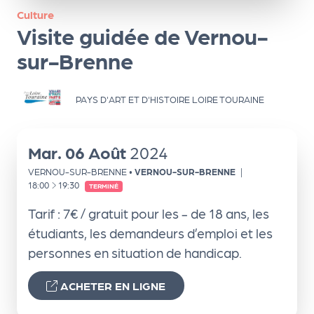
ns
Culture
Visite guidée de Vernou-
PR
O
sur-Brenne
G!
PAYS D'ART ET D'HISTOIRE LOIRE TOURAINE
PR
O
G!
Mar.
06
Août
2024
Le
VERNOU-SUR-BRENNE
•
VERNOU-SUR-BRENNE
|
À
18:00
19:30
TERMINÉ
Ma
Tarif : 7€ / gratuit pour les - de 18 ans, les
g
étudiants, les demandeurs d’emploi et les
Sui
personnes en situation de handicap.
vr
ACHETER EN LIGNE
e