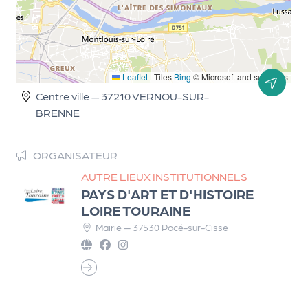
d
e
l'
Leaflet
|
Tiles
Bing
© Microsoft and suppliers
o
Centre ville — 37210 VERNOU-SUR-
r
BRENNE
g
a
ORGANISATEUR
n
AUTRE LIEUX INSTITUTIONNELS
i
PAYS D'ART ET D'HISTOIRE
LOIRE TOURAINE
s
Mairie — 37530 Pocé-sur-Cisse
a
t
e
u