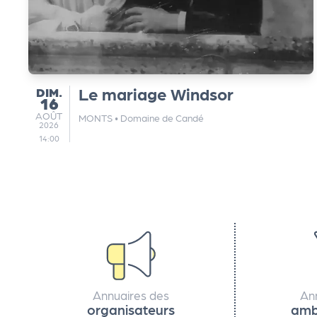
e
k
DIMANCHE
Le mariage Windsor
DIM.
16
it
AOÛT
AOÛT
MONTS
•
Domaine de Candé
2026
d
14:00
e
l'
o
r
Annuaires des
An
organisateurs
amb