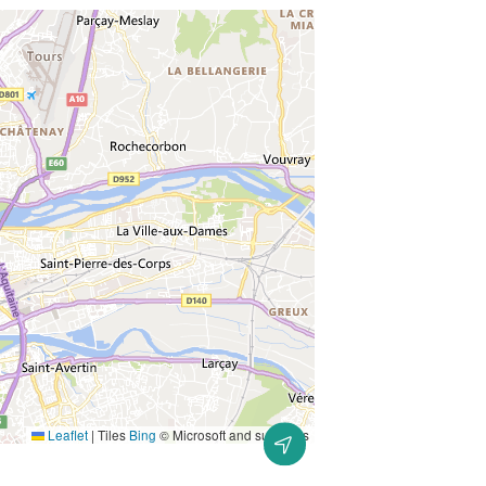
Leaflet
|
Tiles
Bing
© Microsoft and suppliers