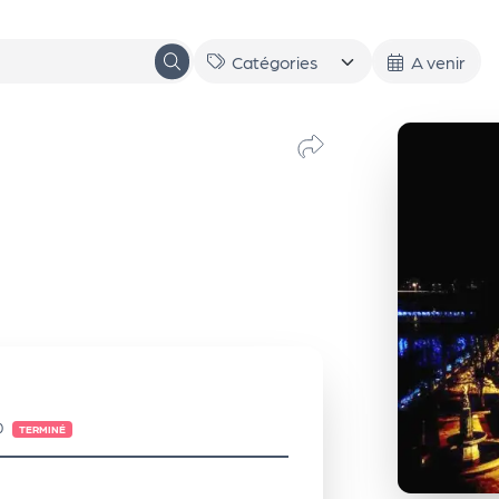
A venir
0
TERMINÉ