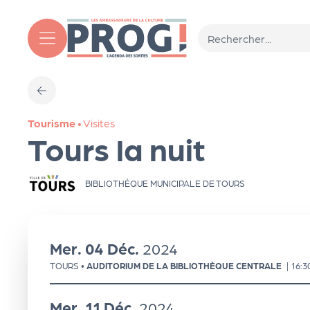
Aller au contenu principal
T
Tourisme
•
Visites
o
Tours la nuit
ut
BIBLIOTHÈQUE MUNICIPALE DE TOURS
l'
Mer.
04
Déc.
2024
a
TOURS
•
AUDITORIUM DE LA BIBLIOTHÈQUE CENTRALE
|
16:3
g
Mer.
11
Déc.
2024