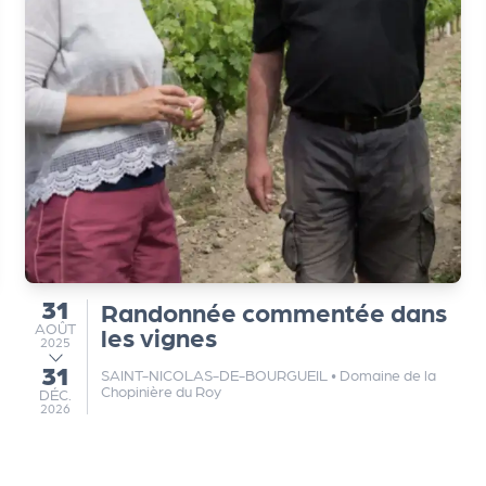
31
Randonnée commentée dans
du
AOÛT
AOÛT
les vignes
2025
31
au
SAINT-NICOLAS-DE-BOURGUEIL
•
Domaine de la
Chopinière du Roy
DÉCEMBRE
DÉC.
2026