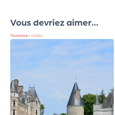
R
O
Vous devriez aimer...
G!
Tourisme
•
Visites
Le
M
ag
Su
ivr