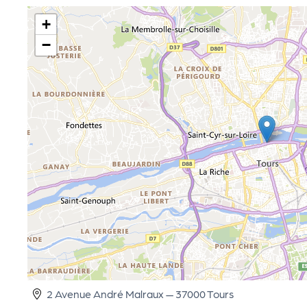
cti
+
−
on
s
P
R
O
G!
P
2 Avenue André Malraux — 37000 Tours