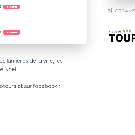
0
TERMINÉ
ORGANI
0
TERMINÉ
s lumières de la ville, les
de Noël.
otours et sur facebook :