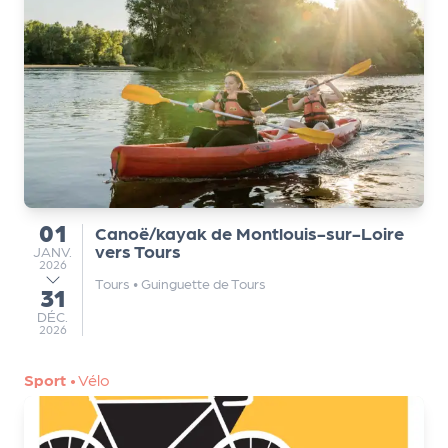
a
r
t
e
n
a
ir
e
s
01
Canoë/kayak de Montlouis-sur-Loire
du
vers Tours
JANVIER
JANV.
2026
Tours
•
Guinguette de Tours
31
au
DÉCEMBRE
DÉC.
2026
Sport
•
Vélo