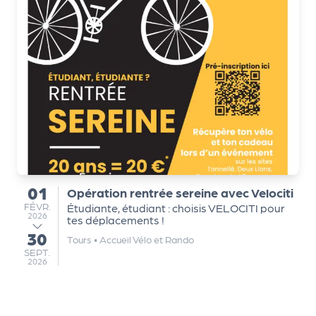
Q
ui
s
o
m
m
e
s
-
n
01
o
Opération rentrée sereine avec Velociti
du
u
FÉVRIER
FÉVR.
Étudiante, étudiant : choisis VELOCITI pour
2026
tes déplacements !
s
30
au
?
Tours
•
Accueil Vélo et Rando
SEPTEMBRE
SEPT.
N
2026
e
w
sl