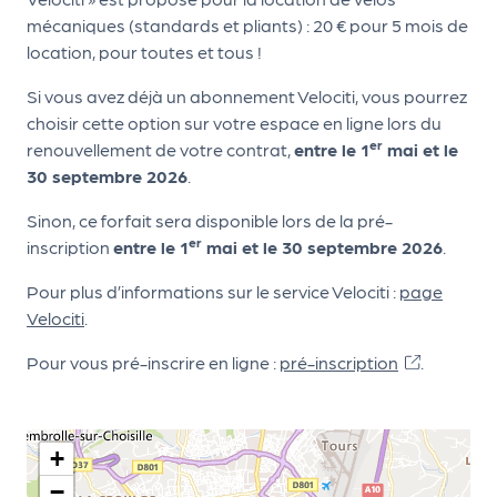
le
mécaniques (standards et pliants) : 20 € pour 5 mois de
PR
location, pour toutes et tous !
O
Si vous avez déjà un abonnement Velociti, vous pourrez
G!
choisir cette option sur votre espace en ligne lors du
N
er
renouvellement de votre contrat,
entre le 1
mai et le
30 septembre 2026
.
os
se
Sinon, ce forfait sera disponible lors de la pré-
er
inscription
entre le 1
mai et le 30 septembre 2026
.
rvi
ce
Pour plus d’informations sur le service Velociti :
page
Velociti
.
s
Pour vous pré-inscrire en ligne :
pré-inscription
.
L
e
k
+
it
−