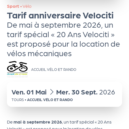
ns
Sport
•
Vélo
Tarif anniversaire Velociti
PR
O
De mai à septembre 2026, un
G!
tarif spécial « 20 Ans Velociti »
est proposé pour la location de
PR
vélos mécaniques
O
G!
ACCUEIL VÉLO ET RANDO
Le
Ma
g
du
au
Ven.
01
Mai
Mer.
30
Sept.
2026
Sui
TOURS
•
ACCUEIL VÉLO ET RANDO
vr
e
De
mai à septembre 2026
, un tarif spécial « 20 Ans
Velociti » est proposé pour la location de vélos