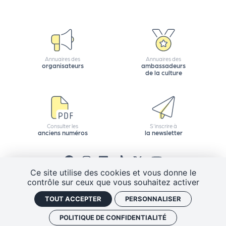
e
tt
e
r
Annuaires des
Annuaires des
organisateurs
ambassadeurs
de la culture
Consulter les
S'inscrire à
anciens numéros
la newsletter
Ce site utilise des cookies et vous donne le
contrôle sur ceux que vous souhaitez activer
CGV
Mentions légales
Plan de site
TOUT ACCEPTER
PERSONNALISER
Politique de confidentialité
Gestion des cookies
J'ai un code promo
Retrouver vos commandes
POLITIQUE DE CONFIDENTIALITÉ