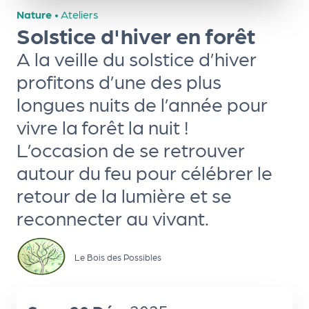
ns
Nature
•
Ateliers
Solstice d'hiver en forêt
PR
O
A la veille du solstice d’hiver
G!
profitons d’une des plus
longues nuits de l’année pour
PR
vivre la forêt la nuit !
O
L’occasion de se retrouver
G!
autour du feu pour célébrer le
Le
retour de la lumière et se
Ma
g
reconnecter au vivant.
Sui
Le Bois des Possibles
vr
e