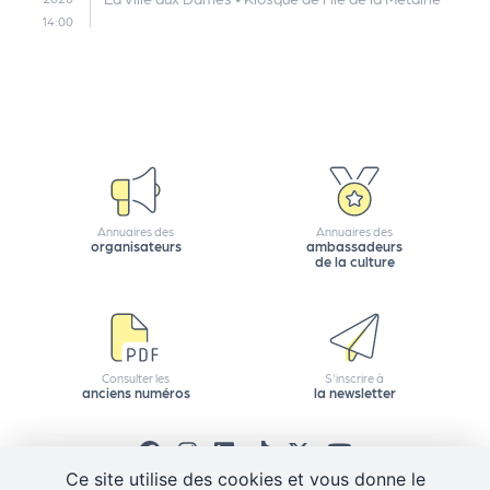
14:00
Q
ui
s
o
m
m
e
s
Annuaires des
Annuaires des
-
organisateurs
ambassadeurs
de la culture
n
o
u
s
?
Consulter les
S'inscrire à
anciens numéros
la newsletter
N
e
w
sl
Ce site utilise des cookies et vous donne le