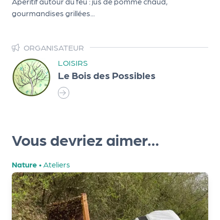
Apéritif autour du feu : jus de pomme chaud,
d
gourmandises grillées...
e
l'
ORGANISATEUR
o
LOISIRS
r
Le Bois des Possibles
g
a
n
Vous devriez aimer...
i
s
Nature
•
Ateliers
a
t
e
u