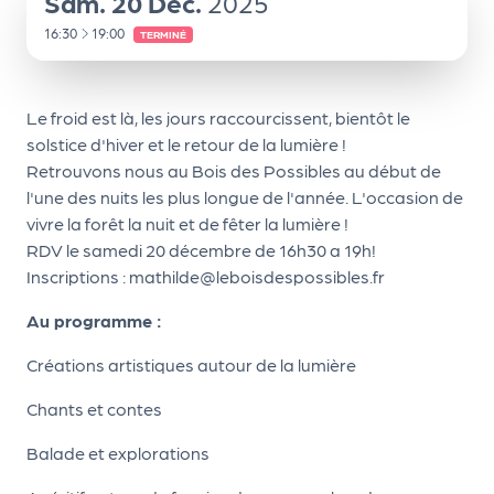
le
Sam.
20
Déc.
2025
PR
À
16:30
19:00
TERMINÉ
O
G!
Le froid est là, les jours raccourcissent, bientôt le
solstice d'hiver et le retour de la lumière !
N
Retrouvons nous au Bois des Possibles au début de
os
l'une des nuits les plus longue de l'année. L'occasion de
se
vivre la forêt la nuit et de fêter la lumière !
RDV le samedi 20 décembre de 16h30 a 19h!
rvi
Inscriptions : mathilde@leboisdespossibles.fr
ce
Au programme :
s
Créations artistiques autour de la lumière
L
Chants et contes
e
k
Balade et explorations
it