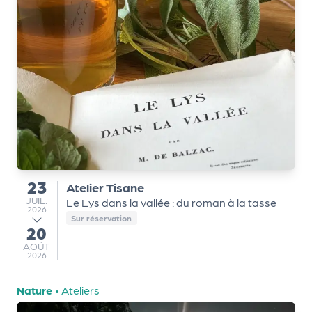
m
e
n
t
A
n
n
u
a
ir
23
Atelier Tisane
du
e
JUILLET
JUIL.
Le Lys dans la vallée : du roman à la tasse
2026
d
Sur réservation
20
e
au
s
AOÛT
AOÛT
2026
o
r
Nature
•
Ateliers
g