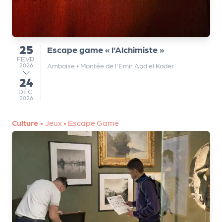
a
n
is
a
25
t
Escape game « l’Alchimiste »
du
FÉVRIER
FÉVR.
e
Amboise
•
Montée de l'Emir Abd el Kader
2026
u
24
au
r
DÉCEMBRE
DÉC.
s
2026
L
Culture
•
Jeux
•
Escape Game
e
cl
u
b
d
e
s
p