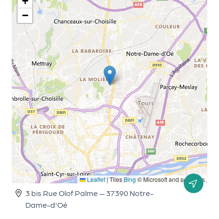
le
+
PR
−
O
G!
N
os
se
rvi
ce
s
L
Leaflet
|
Tiles
Bing
© Microsoft and suppliers
e
3 bis Rue Olof Palme — 37390 Notre-
k
Dame-d'Oé
it