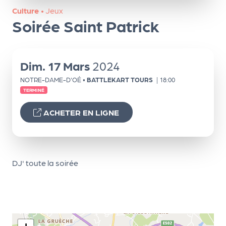
ns
Culture
•
Jeux
Soirée Saint Patrick
PR
O
G!
Dim.
17
Mars
2024
PR
NOTRE-DAME-D'OÉ
•
BATTLEKART TOURS
|
18:00
O
TERMINÉ
G!
ACHETER EN LIGNE
Le
Ma
g
DJ' toute la soirée
Sui
vr
e