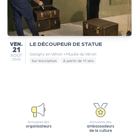
a
r
t
e
n
a
VENDREDI
VEN.
LE DÉCOUPEUR DE STATUE
ir
21
e
Savigny en Véron
•
Musée du Véron
AOÛT
AOÛT
s
2026
Sur Inscription
À partir de 11 ans
Annuaires des
Annuaires des
organisateurs
ambassadeurs
de la culture