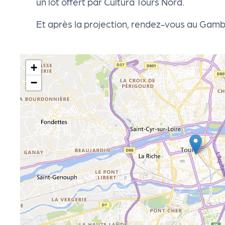
un lot offert par Cultura Tours Nord.
cti
Et après la projection, rendez-vous au Gambr
on
s
+
−
P
R
O
G!
P