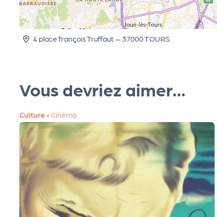
R
O
4 place françois Truffaut — 37000 TOURS
G!
Vous devriez aimer...
Le
Culture
•
Cinéma
M
ag
Su
ivr