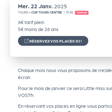
e
Mer.
22
Janv.
2025
TOURS
•
CGR TOURS CENTRE
|
19:30
TERMINÉ
n
6€ tarif plein
5€ moins de 26 ans
d
RÉSERVEZ VOS PLACES ICI !
a
Le
Chaque mois nous vous proposons de (re)déco
s
écran.
Pour le mois de janvier ce sera Little miss s
sé
VOSTfr.
le
En réservant vos places en ligne vous partic