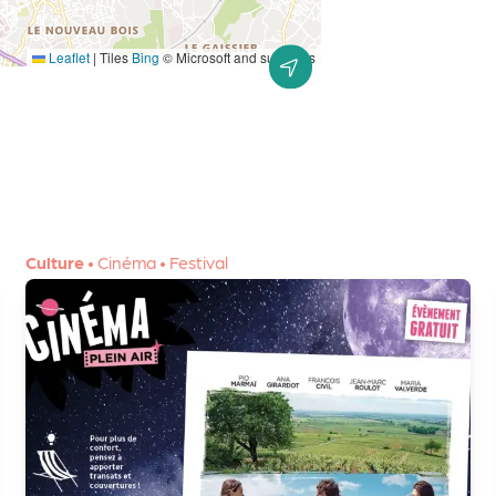
Leaflet
|
Tiles
Bing
© Microsoft and suppliers
Culture
•
Cinéma
•
Festival