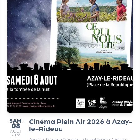
SAMEDI
Cinéma Plein Air 2026 à Azay-
SAM.
08
le-Rideau
AOÛT
AOÛT
2026
Azay-le-Rideau
•
Place de la République à Azay-le-