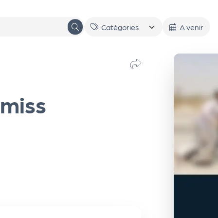
A venir
 miss