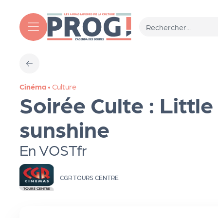
Aller au contenu principal
T
Cinéma
•
Culture
o
Soirée Culte : Little
ut
sunshine
En VOSTfr
l'
a
CGR TOURS CENTRE
g