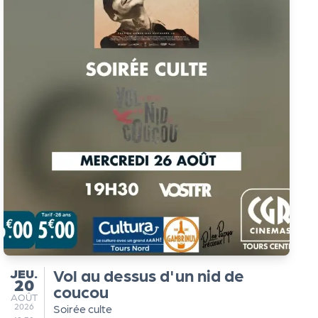
JEUDI
Vol au dessus d'un nid de
JEU.
20
coucou
AOÛT
AOÛT
2026
Soirée culte