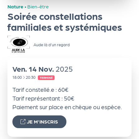
ns
Nature
•
Bien-être
Soirée constellations
PR
O
familiales et systémiques
G!
Aude là d'un regard
PR
O
G!
Ven.
14
Nov.
2025
Le
À
18:00
20:30
TERMINÉ
Ma
Tarif constellé.e : 60€
g
Tarif représentant : 50€
Paiement sur place en chèque ou espèce.
Sui
vr
JE M'INSCRIS
e