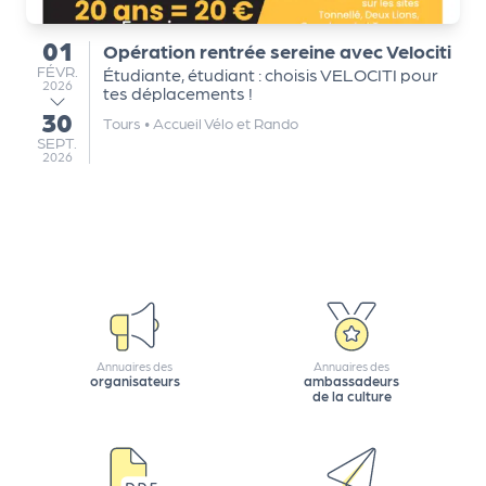
e
tt
01
Opération rentrée sereine avec Velociti
du
e
FÉVRIER
FÉVR.
Étudiante, étudiant : choisis VELOCITI pour
2026
r
tes déplacements !
30
au
Tours
•
Accueil Vélo et Rando
SEPTEMBRE
SEPT.
2026
Annuaires des
Annuaires des
organisateurs
ambassadeurs
de la culture