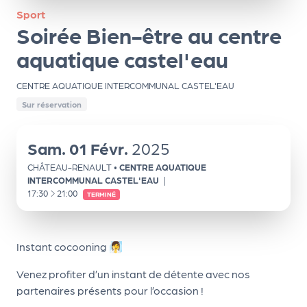
ns
Sport
Soirée Bien-être au centre
PR
O
aquatique castel'eau
G!
CENTRE AQUATIQUE INTERCOMMUNAL CASTEL'EAU
PR
Sur réservation
O
Sam.
01
Févr.
2025
G!
Le
CHÂTEAU-RENAULT
•
CENTRE AQUATIQUE
INTERCOMMUNAL CASTEL'EAU
|
Ma
À
17:30
21:00
TERMINÉ
g
Sui
Instant cocooning 🧖‍♀️
vr
Venez profiter d’un instant de détente avec nos
e
partenaires présents pour l’occasion !