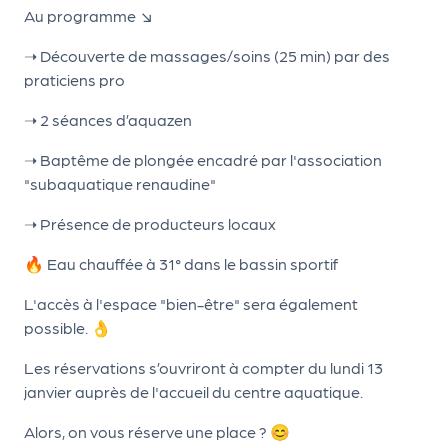
le
Au programme ↘
PR
➝ Découverte de massages/soins (25 min) par des
O
praticiens pro
G!
➝ 2 séances d’aquazen
N
➝ Baptême de plongée encadré par l'association
os
"subaquatique renaudine"
se
➝ Présence de producteurs locaux
rvi
ce
🔥 Eau chauffée à 31° dans le bassin sportif
s
L'accès à l'espace "bien-être" sera également
possible. 👌
L
Les réservations s’ouvriront à compter du lundi 13
e
janvier auprès de l'accueil du centre aquatique.
k
Alors, on vous réserve une place ? 😊
it