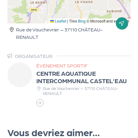
r
Leaflet
|
Tiles
Bing
© Microsoft and suppliers
Rue de Vauchevrier — 37110 CHÂTEAU-
P
RENAULT
r
o
p
ORGANISATEUR
o
ÉVENEMENT SPORTIF
s
CENTRE AQUATIQUE
e
INTERCOMMUNAL CASTEL'EAU
r
Rue de Vauchevrier — 37110 CHÂTEAU-
u
RENAULT
n
é
v
è
n
Vous devriez aimer...
e