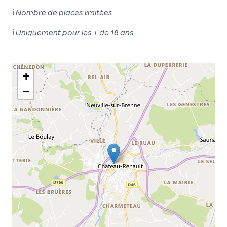
d
ℹ
Nombre de places limitées.
e
ℹ
Uniquement pour les + de 18 ans
l'
o
+
r
−
g
a
n
i
s
a
t
e
u