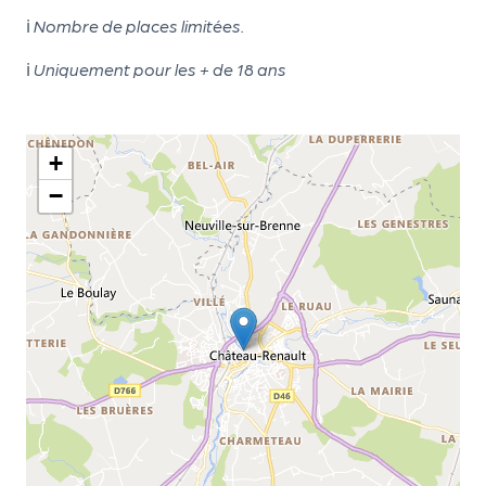
d
ℹ
Nombre de places limitées.
e
ℹ
Uniquement pour les + de 18 ans
l'
o
+
r
−
g
a
n
i
s
a
t
e
u