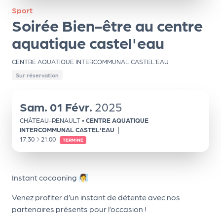
ns
Sport
Soirée Bien-être au centre
PR
O
aquatique castel'eau
G!
CENTRE AQUATIQUE INTERCOMMUNAL CASTEL'EAU
PR
Sur réservation
O
Sam.
01
Févr.
2025
G!
Le
CHÂTEAU-RENAULT
•
CENTRE AQUATIQUE
INTERCOMMUNAL CASTEL'EAU
|
Ma
À
17:30
21:00
TERMINÉ
g
Sui
Instant cocooning 🧖‍♀️
vr
Venez profiter d’un instant de détente avec nos
e
partenaires présents pour l’occasion !