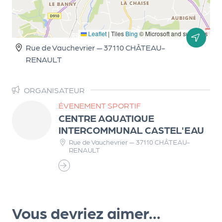
r
Leaflet
|
Tiles
Bing
© Microsoft and suppliers
Rue de Vauchevrier — 37110 CHÂTEAU-
P
RENAULT
r
o
p
ORGANISATEUR
o
ÉVENEMENT SPORTIF
s
CENTRE AQUATIQUE
e
INTERCOMMUNAL CASTEL'EAU
r
Rue de Vauchevrier — 37110 CHÂTEAU-
u
RENAULT
n
é
v
è
n
Vous devriez aimer...
e