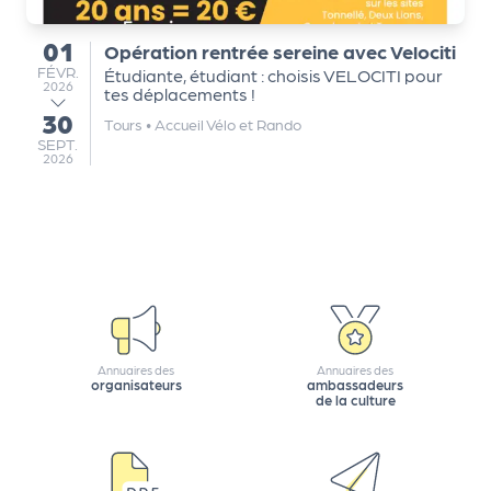
e
tt
01
Opération rentrée sereine avec Velociti
du
e
FÉVRIER
FÉVR.
Étudiante, étudiant : choisis VELOCITI pour
2026
r
tes déplacements !
30
au
Tours
•
Accueil Vélo et Rando
SEPTEMBRE
SEPT.
2026
Annuaires des
Annuaires des
organisateurs
ambassadeurs
de la culture