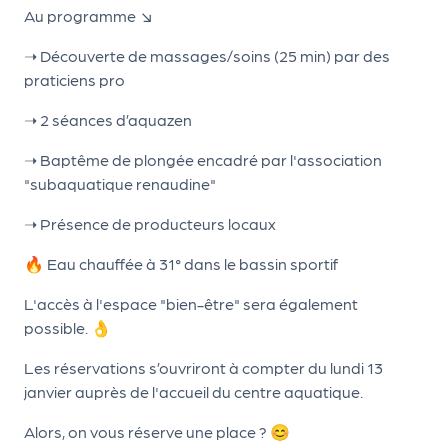
le
Au programme ↘
PR
➝ Découverte de massages/soins (25 min) par des
O
praticiens pro
G!
➝ 2 séances d’aquazen
N
➝ Baptême de plongée encadré par l'association
os
"subaquatique renaudine"
se
➝ Présence de producteurs locaux
rvi
ce
🔥 Eau chauffée à 31° dans le bassin sportif
s
L'accès à l'espace "bien-être" sera également
possible. 👌
L
Les réservations s’ouvriront à compter du lundi 13
e
janvier auprès de l'accueil du centre aquatique.
k
Alors, on vous réserve une place ? 😊
it