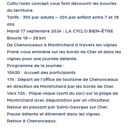
le
Cultu’raids concept vous font découvrir les boucles
PR
du territoire.
Tarifs : 35€ par adulte – 20€ par enfant entre 7 et 18
O
ans
G!
Mardi 17 septembre 2024 : LA CYCLO BIEN-ÊTRE
Boucle 18 – 28 km
N
De Chenonceaux à Montrichard à travers les vignes
os
Frank vous emmène sur les bords de Cher et dans les
se
vignes pour une journée détente.
Programme de la journée :
rvi
10h30 : Accueil des participants
ce
11h : Départ de l’office de tourisme de Chenonceaux
s
en direction de Montrichard par les bords de Cher.
Vers 12h : Pique-nique (sorti du sac) sur la plage de
L
Montrichard avec dégustation par un viticulteur.
Retour en passant par Saint-Georges sur Cher.
e
Pause détente et étirement dans les vignes.
k
Retour à Chenonceaux.
it