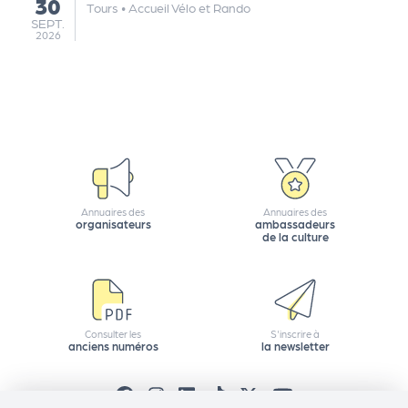
30
au
Tours
•
Accueil Vélo et Rando
e
SEPTEMBRE
SEPT.
tt
2026
e
r
Annuaires des
Annuaires des
organisateurs
ambassadeurs
de la culture
Consulter les
S'inscrire à
anciens numéros
la newsletter