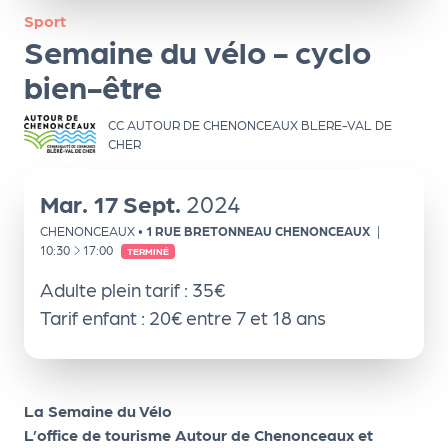
ns
Sport
Semaine du vélo - cyclo
PR
O
bien-être
G!
CC AUTOUR DE CHENONCEAUX BLERE-VAL DE
CHER
PR
O
Mar.
17
Sept.
2024
G!
CHENONCEAUX
•
1 RUE BRETONNEAU CHENONCEAUX
|
Le
À
10:30
17:00
TERMINÉ
Ma
Adulte plein tarif : 35€
g
Tarif enfant : 20€ entre 7 et 18 ans
Sui
vr
La Semaine du Vélo
e
L’office de tourisme Autour de Chenonceaux et