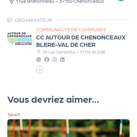
1 rue Bretonneau — 37150 Chenonceaux
r
ORGANISATEUR
COMMUNAUTE DE COMMUNES
P
CC AUTOUR DE CHENONCEAUX
r
BLERE-VAL DE CHER
o
39 rue Gambetta — 37150 BLÉRÉ
p
o
s
e
r
u
Vous devriez aimer...
n
é
v
Sport
è
n
e