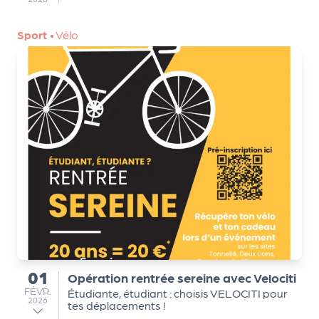
Q
Sport
•
Vélo
ui
s
o
m
m
e
s
-
n
o
u
s
?
N
01
e
Opération rentrée sereine avec Velociti
du
FÉVRIER
FÉVR.
Étudiante, étudiant : choisis VELOCITI pour
w
2026
tes déplacements !
sl