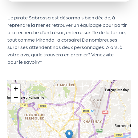
le
PR
Le pirate Sabrossa est désormais bien décidé, à
O
reprendre la mer et retrouver un équipage pour partir
G!
à la recherche d’un trésor, enterré sur l’île de la tortue,
tout comme Miranda, la corsaire! De nombreuses
N
surprises attendent nos deux personnages. Alors, à
os
votre avis, qui le trouvera en premier? Venez vite
se
pour le savoir?"
rvi
ce
+
s
−
L
e
k
it