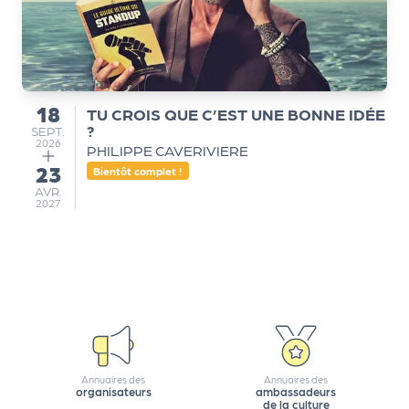
Q
ui
s
o
18
TU CROIS QUE C’EST UNE BONNE IDÉE
m
du
?
SEPTEMBRE
SEPT.
m
2026
PHILIPPE CAVERIVIERE
e
23
au
Bientôt complet !
s
AVRIL
AVR.
-
2027
n
o
u
s
?
N
e
w
Annuaires des
Annuaires des
organisateurs
ambassadeurs
sl
de la culture