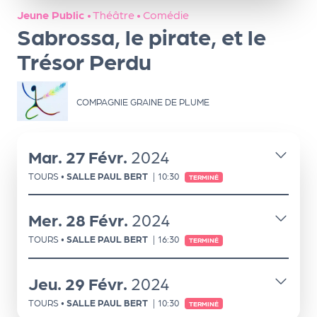
ns
Jeune Public
•
Théâtre
•
Comédie
Sabrossa, le pirate, et le
PR
O
Trésor Perdu
G!
COMPAGNIE GRAINE DE PLUME
PR
O
G!
Mar.
27
Févr.
2024
Le
TOURS
•
SALLE PAUL BERT
|
10:30
TERMINÉ
Ma
Mer.
28
Févr.
2024
g
TOURS
•
SALLE PAUL BERT
|
16:30
TERMINÉ
Sui
vr
Jeu.
29
Févr.
2024
e
TOURS
•
SALLE PAUL BERT
|
10:30
TERMINÉ