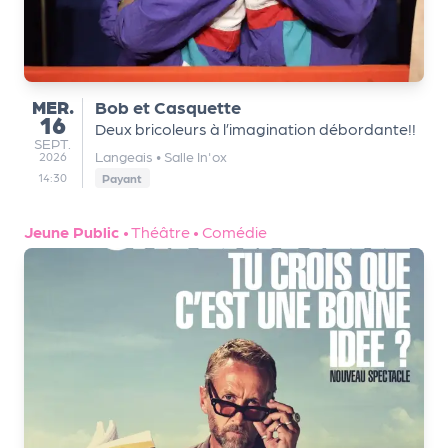
a
r
t
e
n
MERCREDI
MER.
Bob et Casquette
16
a
Deux bricoleurs à l’imagination débordante!!
SEPTEMBRE
SEPT.
ir
Langeais
•
Salle In'ox
2026
e
14:30
Payant
s
Jeune Public
•
Théâtre
•
Comédie