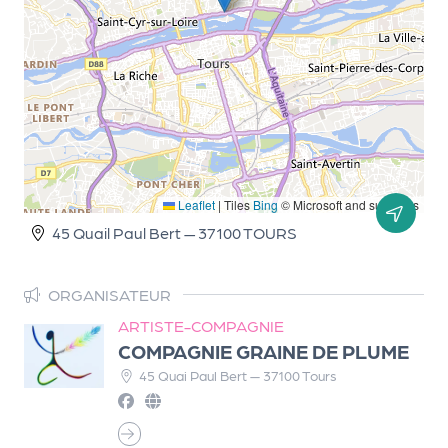
d
e
l'
o
r
g
Leaflet
|
Tiles
Bing
© Microsoft and suppliers
a
45 Quail Paul Bert — 37100 TOURS
n
i
ORGANISATEUR
s
ARTISTE-COMPAGNIE
a
COMPAGNIE GRAINE DE PLUME
t
45 Quai Paul Bert — 37100 Tours
e
u