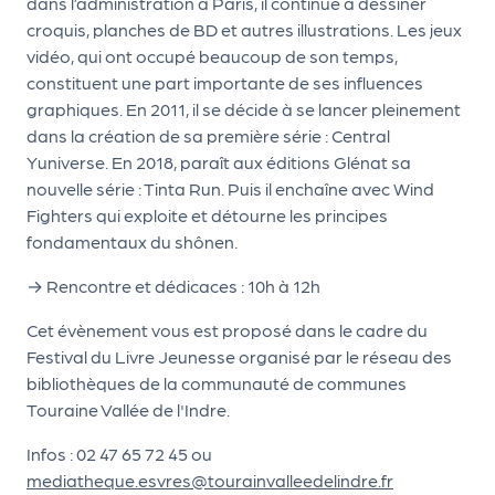
le
dans l’administration à Paris, il continue à dessiner
croquis, planches de BD et autres illustrations. Les jeux
PR
vidéo, qui ont occupé beaucoup de son temps,
O
constituent une part importante de ses influences
G!
graphiques. En 2011, il se décide à se lancer pleinement
dans la création de sa première série : Central
N
Yuniverse. En 2018, paraît aux éditions Glénat sa
os
nouvelle série : Tinta Run. Puis il enchaîne avec Wind
Fighters qui exploite et détourne les principes
se
fondamentaux du shônen.
rvi
→ Rencontre et dédicaces : 10h à 12h
ce
s
Cet évènement vous est proposé dans le cadre du
Festival du Livre Jeunesse organisé par le réseau des
L
bibliothèques de la communauté de communes
Touraine Vallée de l'Indre.
e
k
Infos : 02 47 65 72 45 ou
mediatheque.esvres@tourainvalleedelindre.fr
it