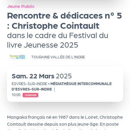
ns
Jeune Public
Rencontre & dédicaces n° 5
PR
O
: Christophe Cointault
G!
dans le cadre du Festival du
livre Jeunesse 2025
PR
O
TOURAINE VALLÉE DE L'INDRE
G!
Le
Sam.
22
Mars
2025
Ma
ESVRES-SUR-INDRE
•
MÉDIATHÈQUE INTERCOMMUNALE
g
D'ESVRES-SUR-INDRE
|
10:00
TERMINÉ
Sui
vr
Mangaka français né en 1987 dans le Loiret, Christophe
e
Cointault dessine depuis son plus jeune âge. En poste