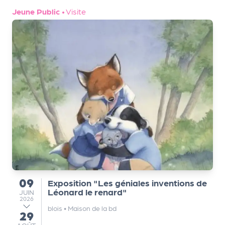
a
Jeune Public
•
Visite
n
is
a
t
e
u
r
s
L
e
cl
u
b
d
09
Exposition "Les géniales inventions de
du
e
Léonard le renard"
JUIN
JUIN
2026
s
blois
•
Maison de la bd
29
p
au
AOÛT
AOÛT