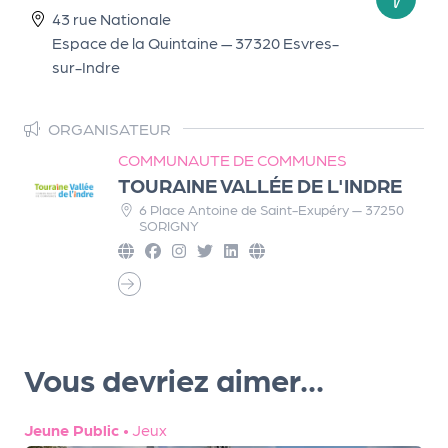
43 rue Nationale
r
Espace de la Quintaine — 37320 Esvres-
sur-Indre
P
r
ORGANISATEUR
o
COMMUNAUTE DE COMMUNES
p
TOURAINE VALLÉE DE L'INDRE
o
6 Place Antoine de Saint-Exupéry — 37250
s
SORIGNY
e
r
u
n
é
v
Vous devriez aimer...
è
n
Jeune Public
•
Jeux
e