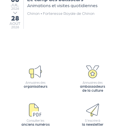
e
JUILLET
JUIL.
Animations et visites quotidiennes
2026
tt
Chinon
•
Forteresse Royale de Chinon
28
e
au
AOÛT
AOÛT
r
2026
Annuaires des
Annuaires des
organisateurs
ambassadeurs
de la culture
Consulter les
S'inscrire à
anciens numéros
la newsletter