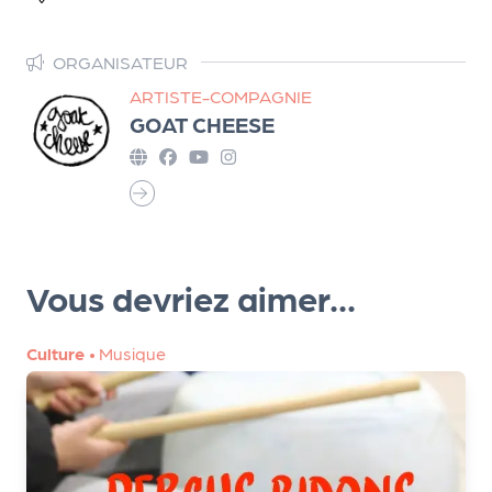
d
e
ORGANISATEUR
l'
ARTISTE-COMPAGNIE
GOAT CHEESE
o
r
g
a
n
Vous devriez aimer...
i
s
Culture
•
Musique
a
t
e
u