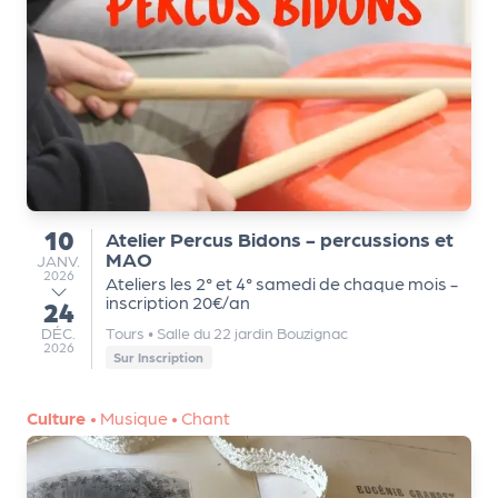
r
P
r
o
p
o
10
Atelier Percus Bidons - percussions et
du
s
MAO
JANVIER
JANV.
e
2026
Ateliers les 2° et 4° samedi de chaque mois -
r
inscription 20€/an
24
au
u
DÉCEMBRE
DÉC.
Tours
•
Salle du 22 jardin Bouzignac
2026
n
Sur Inscription
é
v
Culture
•
Musique
•
Chant
è
n
e