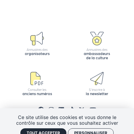
Q
ui
s
o
m
m
Annuaires des
Annuaires des
e
organisateurs
ambassadeurs
de la culture
s
-
n
o
u
Consulter les
S'inscrire à
anciens numéros
la newsletter
s
?
N
e
Ce site utilise des cookies et vous donne le
contrôle sur ceux que vous souhaitez activer
w
CGV
Mentions légales
Plan de site
sl
TOUT ACCEPTER
PERSONNALISER