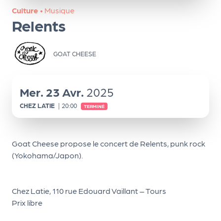
ns
Culture
•
Musique
Relents
PR
O
G!
GOAT CHEESE
PR
O
Mer.
23
Avr.
2025
G!
CHEZ LATIE
|
20:00
TERMINÉ
Le
Ma
Goat Cheese propose le concert de Relents, punk rock
g
(Yokohama/Japon).
Sui
vr
Chez Latie, 110 rue Edouard Vaillant – Tours
Prix libre
e