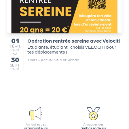
a
r
t
e
n
a
01
Opération rentrée sereine avec Velociti
du
ir
FÉVRIER
FÉVR.
Étudiante, étudiant : choisis VELOCITI pour
e
2026
tes déplacements !
s
30
au
Tours
•
Accueil Vélo et Rando
SEPTEMBRE
SEPT.
2026
Annuaires des
Annuaires des
organisateurs
ambassadeurs