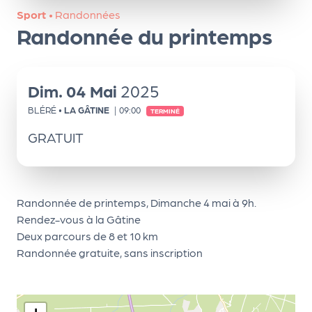
ns
Sport
•
Randonnées
Randonnée du printemps
PR
O
G!
Dim.
04
Mai
2025
PR
BLÉRÉ
•
LA GÂTINE
|
09:00
TERMINÉ
O
GRATUIT
G!
Le
Ma
Randonnée de printemps, Dimanche 4 mai à 9h.
g
Rendez-vous à la Gâtine
Deux parcours de 8 et 10 km
Sui
Randonnée gratuite, sans inscription
vr
e