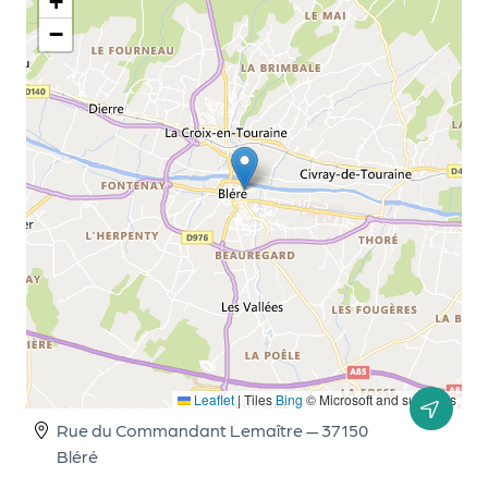
le
+
PR
−
O
G!
N
os
se
rvi
ce
s
L
Leaflet
|
Tiles
Bing
© Microsoft and suppliers
e
Rue du Commandant Lemaître — 37150
k
Bléré
it