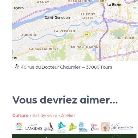
s
s
er
vi
40 rue du Docteur Chaumier — 37000 Tours
c
e
Vous devriez aimer...
s
Culture
•
Art de vivre
•
Atelier
L