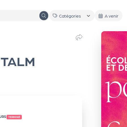
A venir
e TALM
OURS
TERMINÉ