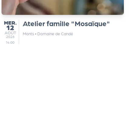
MERCREDI
Atelier famille "Mosaïque"
MER.
12
AOÛT
AOÛT
Monts
•
Domaine de Candé
2026
14:00