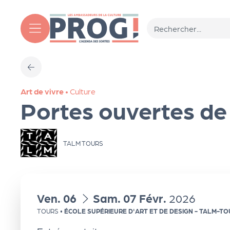
Aller au contenu principal
T
Art de vivre
•
Culture
o
Portes ouvertes d
ut
TALM TOURS
l'
a
du
au
Ven.
06
Sam.
07
Févr.
2026
g
TOURS
•
ÉCOLE SUPÉRIEURE D'ART ET DE DESIGN - TALM-T