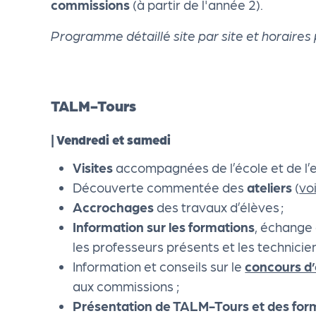
commissions
(à partir de l'année 2).
R
Programme détaillé site par site et horaires
O
G!
TALM-Tours
Le
| Vendredi et samedi
Visites
accompagnées de l’école et de l’
M
Découverte commentée des
ateliers
(
vo
Accrochages
des travaux d’élèves ;
ag
Information sur les formations
, échange 
les professeurs présents et les technicien
Su
Information et conseils sur le
concours d
aux commissions ;
ivr
Présentation de TALM-Tours
et des for