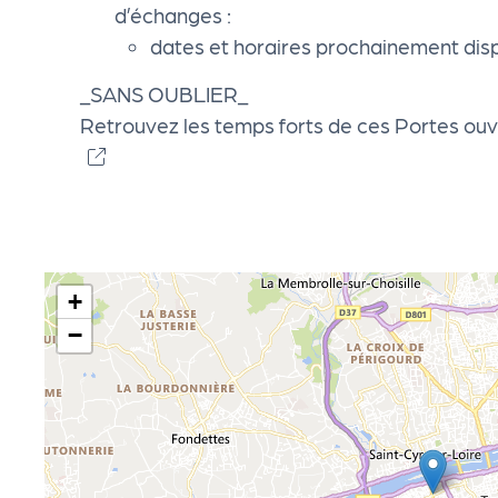
d’échanges :
e
dates et horaires prochainement dis
le
_SANS OUBLIER_
Retrouvez les temps forts de ces Portes ou
P
R
O
+
G!
−
N
o