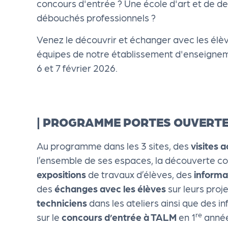
concours d'entrée ? Une école d'art et de des
cti
débouchés professionnels ?
on
Venez le découvrir et échanger avec les élève
équipes de notre établissement d'enseigneme
s
6 et 7 février 2026.
P
| PROGRAMME PORTES OUVERTE
R
Au programme dans les 3 sites, des
visites
O
l’ensemble de ses espaces, la découverte
expositions
de travaux d’élèves, des
informa
G!
des
échanges avec les élèves
sur leurs proje
techniciens
dans les ateliers ainsi que des i
P
re
sur le
concours d’entrée à TALM
en 1
année