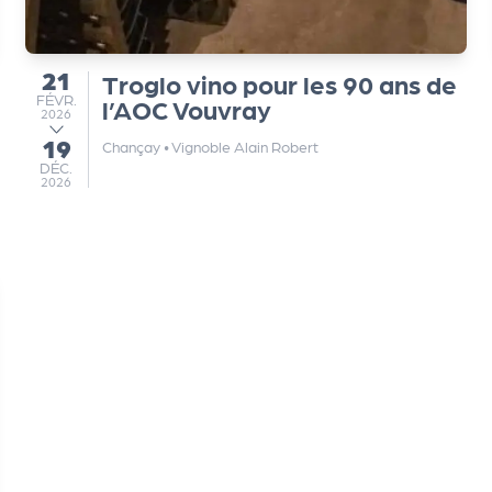
21
Troglo vino pour les 90 ans de
du
FÉVRIER
FÉVR.
l’AOC Vouvray
2026
19
au
Chançay
•
Vignoble Alain Robert
DÉCEMBRE
DÉC.
2026