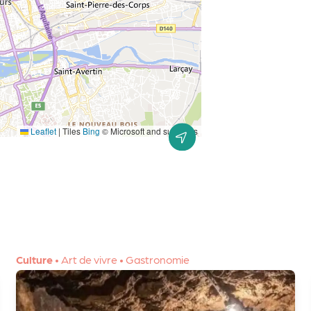
Leaflet
|
Tiles
Bing
© Microsoft and suppliers
Culture
•
Art de vivre
•
Gastronomie