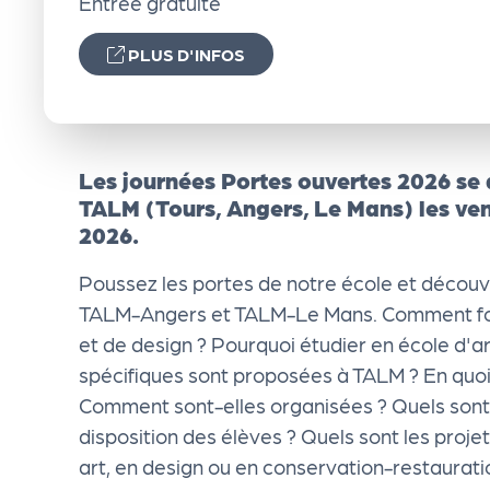
Entrée gratuite
e
PLUS D'INFOS
n
d
Les journées Portes ouvertes 2026 se d
a
TALM (Tours, Angers, Le Mans) les ven
2026.
Le
Poussez les portes de notre école et découvr
TALM-Angers et TALM-Le Mans. Comment fon
s
et de design ? Pourquoi étudier en école d'a
spécifiques sont proposées à TALM ? En quoi 
sé
Comment sont-elles organisées ? Quels sont l
disposition des élèves ? Quels sont les projets 
le
art, en design ou en conservation-restaurat