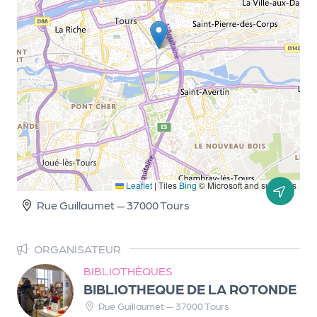
d
e
l'
o
r
g
a
n
Leaflet
|
Tiles
Bing
© Microsoft and suppliers
i
Rue Guillaumet — 37000 Tours
s
a
ORGANISATEUR
t
BIBLIOTHÈQUES
e
BIBLIOTHEQUE DE LA ROTONDE
Rue Guillaumet — 37000 Tours
u