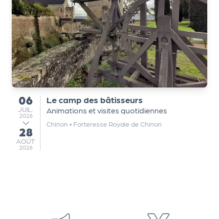
Q
ui
s
o
m
m
e
s
06
Le camp des bâtisseurs
du
-
JUILLET
JUIL.
Animations et visites quotidiennes
2026
n
Chinon
•
Forteresse Royale de Chinon
28
o
au
AOÛT
AOÛT
u
2026
s
?
N
e
w
sl