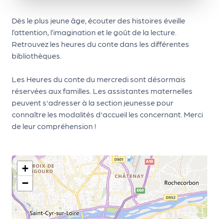
le
PR
Dès le plus jeune âge, écouter des histoires éveille
O
l’attention, l’imagination et le goût de la lecture.
Retrouvez les heures du conte dans les différentes
G!
bibliothèques.
N
Les Heures du conte du mercredi sont désormais
os
réservées aux familles. Les assistantes maternelles
se
peuvent s'adresser à la section jeunesse pour
rvi
connaître les modalités d'accueil les concernant. Merci
de leur compréhension !
ce
s
L
+
e
−
k
it