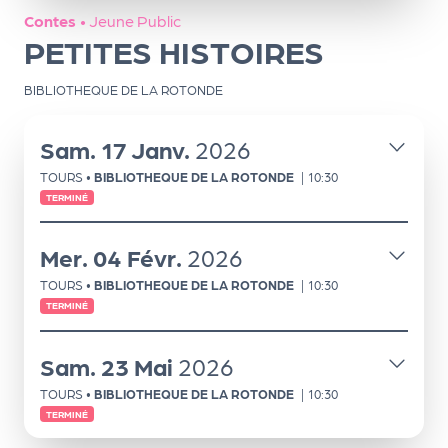
ns
Contes
•
Jeune Public
PETITES HISTOIRES
PR
O
BIBLIOTHEQUE DE LA ROTONDE
G!
Sam.
17
Janv.
2026
PR
TOURS
•
BIBLIOTHEQUE DE LA ROTONDE
|
10:30
O
TERMINÉ
G!
Le
Mer.
04
Févr.
2026
Ma
TOURS
•
BIBLIOTHEQUE DE LA ROTONDE
|
10:30
g
TERMINÉ
Sui
Sam.
23
Mai
2026
vr
TOURS
•
BIBLIOTHEQUE DE LA ROTONDE
|
10:30
e
TERMINÉ