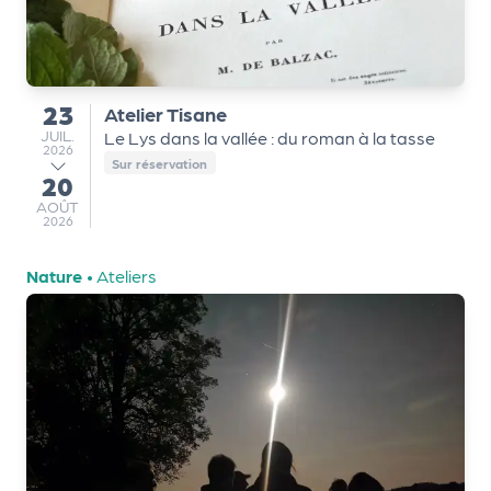
a
n
is
a
t
23
Atelier Tisane
du
e
JUILLET
JUIL.
Le Lys dans la vallée : du roman à la tasse
2026
u
Sur réservation
20
au
r
AOÛT
AOÛT
s
2026
L
Nature
•
Ateliers
e
cl
u
b
d
e
s
p