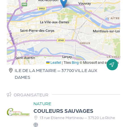
d
e
l'
o
r
g
a
Leaflet
|
Tiles
Bing
© Microsoft and suppliers
n
ILE DE LA METAIRIE — 37700 VILLE AUX
DAMES
i
s
ORGANISATEUR
a
NATURE
t
COULEURS SAUVAGES
e
13 rue Etienne Martineau — 37520 La Riche
u