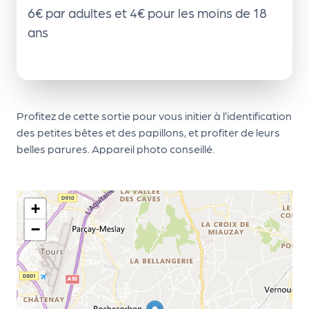
le
6€ par adultes et 4€ pour les moins de 18
PR
ans
O
G!
N
os
Profitez de cette sortie pour vous initier à l’identification
des petites bêtes et des papillons, et profiter de leurs
se
belles parures. Appareil photo conseillé.
rvi
ce
s
+
−
L
e
k
it