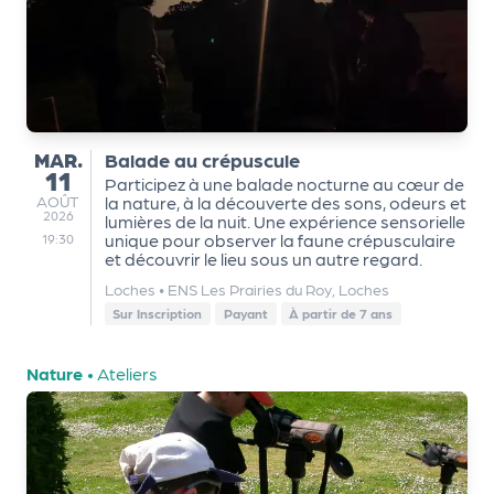
a
r
t
e
n
a
MARDI
MAR.
Balade au crépuscule
ir
11
Participez à une balade nocturne au cœur de
e
AOÛT
AOÛT
la nature, à la découverte des sons, odeurs et
s
2026
lumières de la nuit. Une expérience sensorielle
unique pour observer la faune crépusculaire
19:30
et découvrir le lieu sous un autre regard.
Loches
•
ENS Les Prairies du Roy, Loches
Sur Inscription
Payant
À partir de 7 ans
Nature
•
Ateliers