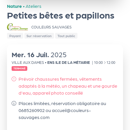
ns
Nature
•
Ateliers
Petites bêtes et papillons
PR
O
COULEURS SAUVAGES
G!
Payant
Sur réservation
Tout public
PR
O
Mer.
16
Juil.
2025
G!
À
VILLE AUX DAMES
•
ENS ILE DE LA MÉTAIRIE
|
10:00
12:00
TERMINÉ
Le
Prévoir chaussures fermées, vêtements
Ma
adaptés à la météo, un chapeau et une gourde
g
d'eau, appareil photo conseillé
Sui
Places limitées, réservation obligatoire au
0685260902 ou accueil@couleurs-
vr
sauvages.com
e