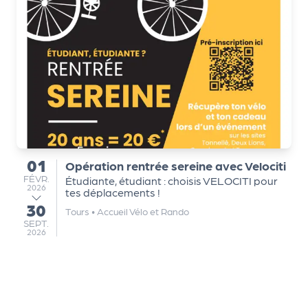
a
r
t
e
n
a
ir
e
s
01
Opération rentrée sereine avec Velociti
du
FÉVRIER
FÉVR.
Étudiante, étudiant : choisis VELOCITI pour
2026
tes déplacements !
30
au
Tours
•
Accueil Vélo et Rando
SEPTEMBRE
SEPT.
2026