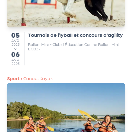
r
P
05
Tournois de flyball et concours d’agility
du
r
AVRIL
AVR.
o
Ballan-Miré
•
Club d'Éducation Canine Ballan-Miré
2025
ECB37
p
06
au
o
AVRIL
AVR.
2205
s
e
Sport
•
Canoé-Kayak
r
u
n
é
v
è
n
e