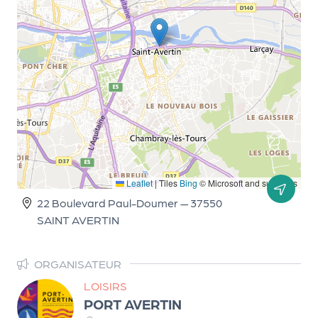
le
PR
O
G!
N
os
se
rvi
Leaflet
|
Tiles
Bing
© Microsoft and suppliers
ce
22 Boulevard Paul-Doumer — 37550
s
SAINT AVERTIN
L
e
ORGANISATEUR
LOISIRS
k
PORT AVERTIN
it