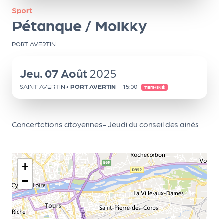
ns
Sport
Pétanque / Molkky
PR
O
PORT AVERTIN
G!
Jeu.
07
Août
2025
PR
SAINT AVERTIN
•
PORT AVERTIN
|
15:00
O
TERMINÉ
G!
Le
Concertations citoyennes- Jeudi du conseil des ainés
Ma
g
+
Sui
−
vr
e