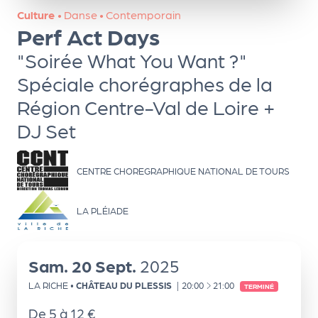
ns
Culture
•
Danse
•
Contemporain
Perf Act Days
PR
O
"Soirée What You Want ?"
G!
Spéciale chorégraphes de la
Région Centre-Val de Loire +
PR
DJ Set
O
G!
CENTRE CHOREGRAPHIQUE NATIONAL DE TOURS
Le
Ma
LA PLÉIADE
g
Sui
Sam.
20
Sept.
2025
vr
À
LA RICHE
•
CHÂTEAU DU PLESSIS
|
20:00
21:00
TERMINÉ
e
De 5 à 12 €