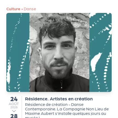
a
r
Culture
•
Danse
t
e
n
a
ir
e
s
24
Résidence. Artistes en création
du
AOÛT
AOÛT
Résidence de création - Danse
2026
Contemporaine. La Compagnie Non Lieu de
Maxime Aubert s'installe quelques jours au
28
au
musée !