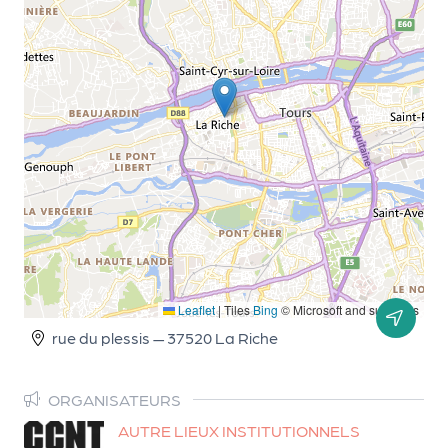
r
P
r
o
p
o
s
e
r
u
Leaflet
|
Tiles
Bing
© Microsoft and suppliers
n
rue du plessis — 37520 La Riche
é
v
è
ORGANISATEURS
n
AUTRE LIEUX INSTITUTIONNELS
e