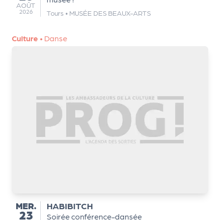
AOÛT
AOÛT
2026
Q
Tours
•
MUSÉE DES BEAUX-ARTS
ui
s
Culture
•
Danse
o
m
m
e
s
-
n
o
u
s
?
N
e
w
MERCREDI
MER.
HABIBITCH
23
sl
Soirée conférence-dansée