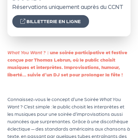
le
Réservations uniquement auprès du CCNT
PR
O
BILLETTERIE EN LIGNE
G!
N
os
What You Want ?
: une soirée participative et festive
conçue par Thomas Lebrun, où le public choisit
se
musiques et interprètes. Improvisations, humour,
rvi
liberté… suivie d’un DJ set pour prolonger la fête !
ce
s
Connaissez-vous le concept d’une Soirée
What You
L
Want
? C’est simple : le public choisit les interprètes et
les musiques pour une soirée d’improvisations aussi
e
nuancées que surprenantes. Grâce à une discothèque
k
éclectique — des standards américains aux chansons à
it
texte, en passant par quelques tubes entraînants des