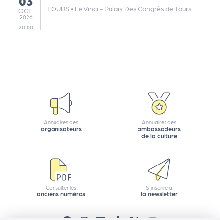
03
TOURS
•
Le Vinci - Palais Des Congrès de Tours
OCTOBRE
OCT.
2026
20:00
Annuaires des
Annuaires des
organisateurs
ambassadeurs
de la culture
Consulter les
S'inscrire à
anciens numéros
la newsletter