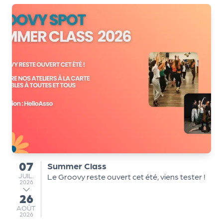
a
n
is
a
t
e
u
r
s
L
e
cl
u
07
b
Summer Class
du
JUILLET
d
JUIL.
Le Groovy reste ouvert cet été, viens tester !
2026
e
26
au
s
AOÛT
AOÛT
p
2026