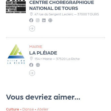
CENTRE CHOREGRAPHIQUE
m
NATIONAL DE TOURS
e
47 rue du Sergent Leclerc — 37000 TOURS
n
t
A
n
n
MAIRIE
u
LA PLÉIADE
a
154 r Mairie — 37520 La Riche
ir
e
d
e
s
o
Vous devriez aimer...
r
g
Culture
•
Danse
•
Atelier