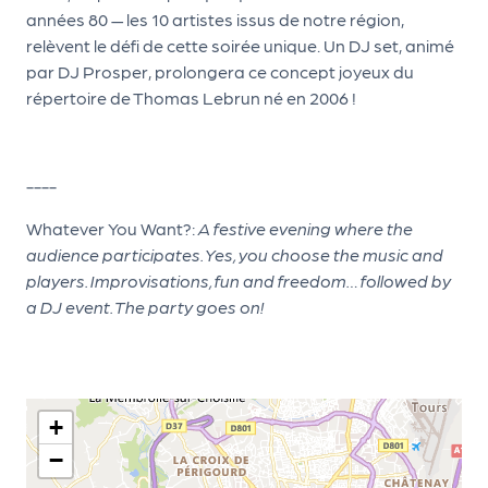
années 80 — les 10 artistes issus de notre région,
d
relèvent le défi de cette soirée unique. Un DJ set, animé
e
par DJ Prosper, prolongera ce concept joyeux du
l'
répertoire de Thomas Lebrun né en 2006 !
o
r
----
g
Whatever You Want?:
A festive evening where the
a
audience participates. Yes, you choose the music and
n
players. Improvisations, fun and freedom… followed by
i
a DJ event. The party goes on!
s
a
t
+
e
−
u