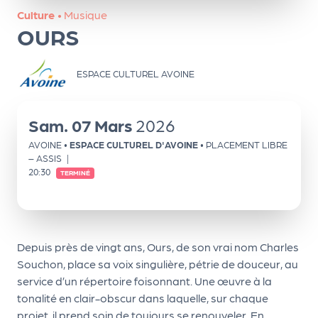
ns
Culture
•
Musique
OURS
PR
O
ESPACE CULTUREL AVOINE
G!
PR
Sam.
07
Mars
2026
O
AVOINE
•
ESPACE CULTUREL D'AVOINE
• PLACEMENT LIBRE
G!
– ASSIS
|
Le
20:30
TERMINÉ
Ma
g
Depuis près de vingt ans, Ours, de son vrai nom Charles
Sui
Souchon, place sa voix singulière, pétrie de douceur, au
vr
service d’un répertoire foisonnant. Une œuvre à la
e
tonalité en clair-obscur dans laquelle, sur chaque
projet, il prend soin de toujours se renouveler. En