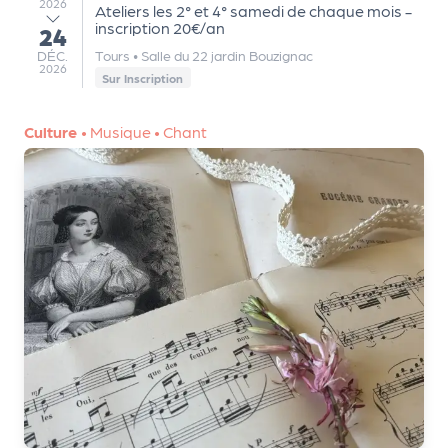
2026
Ateliers les 2° et 4° samedi de chaque mois -
m
inscription 20€/an
24
au
e
DÉCEMBRE
DÉC.
Tours
•
Salle du 22 jardin Bouzignac
n
2026
Sur Inscription
t
Culture
•
Musique
•
Chant
A
n
n
u
a
ir
e
d
e
s
o
r
g