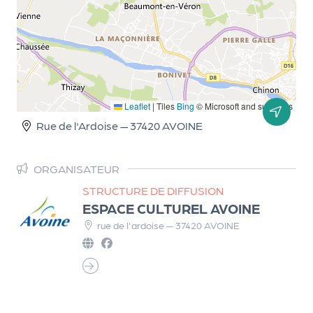
d
e
l'
o
r
Leaflet
|
Tiles
Bing
© Microsoft and suppliers
Rue de l'Ardoise — 37420 AVOINE
g
a
ORGANISATEUR
n
STRUCTURE DE DIFFUSION
i
ESPACE CULTUREL AVOINE
s
rue de l'ardoise — 37420 AVOINE
a
t
e
u