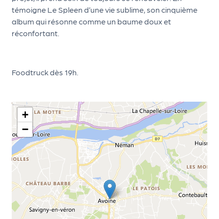
le
témoigne Le Spleen d’une vie sublime, son cinquième
PR
album qui résonne comme un baume doux et
O
réconfortant.
G!
N
Foodtruck dès 19h.
os
se
rvi
+
ce
−
s
L
e
k
it