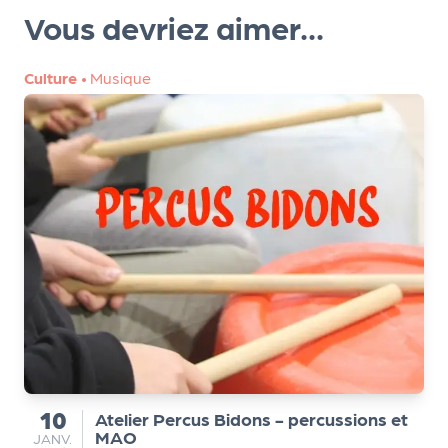
Vous devriez aimer...
r
Culture
•
Musique
P
r
o
p
o
s
e
r
u
n
é
v
è
n
10
Atelier Percus Bidons - percussions et
du
MAO
e
JANVIER
JANV.