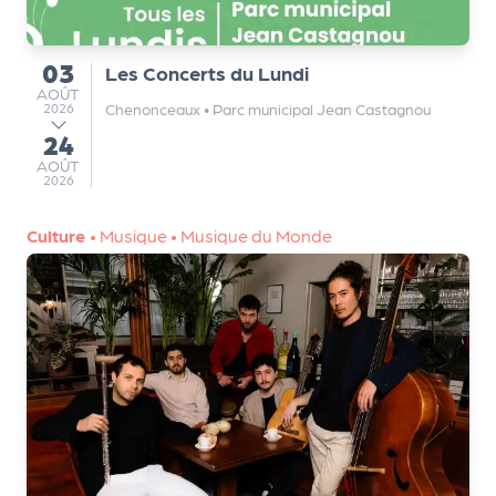
a
r
t
03
Les Concerts du Lundi
du
e
AOÛT
AOÛT
n
Chenonceaux
•
Parc municipal Jean Castagnou
2026
a
24
au
ir
AOÛT
AOÛT
2026
e
s
Culture
•
Musique
•
Musique du Monde