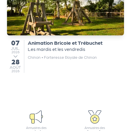
07
Animation Bricole et Trébuchet
du
JUILLET
JUIL.
Les mardis et les vendredis
2026
Chinon
•
Forteresse Royale de Chinon
28
au
AOÛT
AOÛT
2026
Annuaires des
Annuaires des