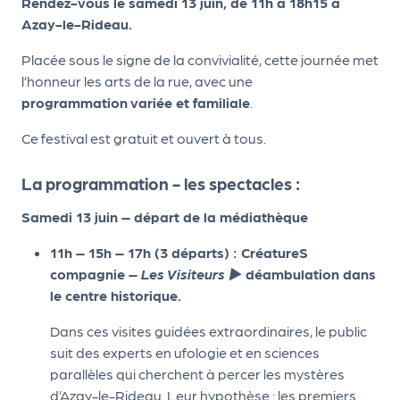
le
Rendez-vous le samedi 13 juin, de 11h à 18h15 à
Azay-le-Rideau.
PR
O
Placée sous le signe de la convivialité, cette journée met
l’honneur les arts de la rue, avec une
G!
programmation
variée et familiale
.
N
Ce festival est gratuit et ouvert à tous.
os
se
La programmation - les spectacles :
rvi
Samedi 13 juin – départ de la médiathèque
ce
11h – 15h – 17h (3 départs) : CréatureS
s
compagnie –
Les Visiteurs ►
déambulation dans
le centre historique.
L
Dans ces visites guidées extraordinaires, le public
e
suit des experts en ufologie et en sciences
k
parallèles qui cherchent à percer les mystères
it
d’Azay-le-Rideau. Leur hypothèse : les premiers