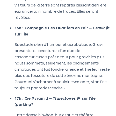
visiteurs de la terre sont repartis laissant derrière
d
eux un certain nombre de traces. Elles seront
e
révélées.
l'
16h : Compagnie Les Quat’fers en l’air –
Gravir ►
o
sur l’île
r
Spectacle plein d’humour et acrobatique, Gravir
g
présente les aventures d’un duo de
a
cascadeur.euse.s prêt à tout pour gravir les plus
hauts sommets, seulement, les changements
n
climatiques ont fait fondre la neige et il ne leur reste
i
plus que l’ossature de cette énorme montagne.
s
Pourquoi s’acharner à vouloir escalader, si on finit
toujours par redescendre ?
a
t
17h : Cie Pyramid –
Trajectoires ►
sur l’île
(parking°
e
u
Entre danse hip-hop, burlesque et théâtre