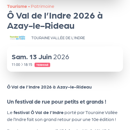
ns
Tourisme
•
Patrimoine
Ô Val de l’Indre 2026 à
PR
O
Azay-le-Rideau
G!
TOURAINE VALLÉE DE L'INDRE
PR
O
Sam.
13
Juin
2026
G!
À
11:00
18:15
TERMINÉ
Le
Ma
Ô Val de l’Indre 2026 à Azay-le-Rideau
g
Un festival de rue pour petits et grands !
Sui
vr
Le
festival Ô Val de l’Indre
porté par Touraine Vallée
de l’Indre fait son grand retour pour une 10e édition !
e