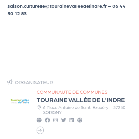
m
saison.culturelle@tourainevalleedelindre.fr – 06 44
e
30 12 83
n
t
A
n
n
u
a
ir
ORGANISATEUR
e
COMMUNAUTE DE COMMUNES
d
TOURAINE VALLÉE DE L'INDRE
e
6 Place Antoine de Saint-Exupéry — 37250
s
SORIGNY
o
r
g