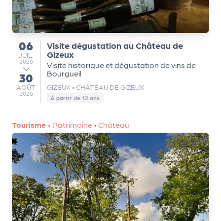
e
tt
e
r
06
Visite dégustation au Château de
du
Gizeux
JUILLET
JUIL.
2026
Visite historique et dégustation de vins de
Bourgueil
30
au
AOÛT
AOÛT
GIZEUX
•
CHÂTEAU DE GIZEUX
2026
À partir de 12 ans
Tourisme
•
Patrimoine
•
Château