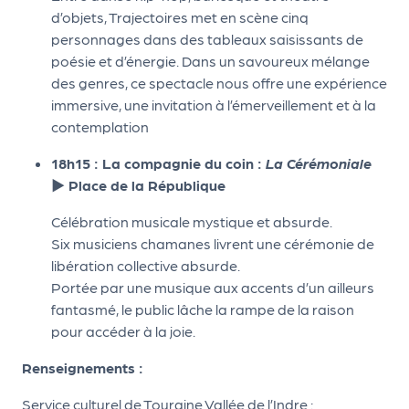
d’objets, Trajectoires met en scène cinq
r
personnages dans des tableaux saisissants de
poésie et d’énergie. Dans un savoureux mélange
des genres, ce spectacle nous offre une expérience
P
immersive, une invitation à l’émerveillement et à la
r
contemplation
o
p
18h15 : La compagnie du coin :
La Cérémoniale
o
► Place de la République
s
Célébration musicale mystique et absurde.
e
Six musiciens chamanes livrent une cérémonie de
r
libération collective absurde.
u
Portée par une musique aux accents d’un ailleurs
n
fantasmé, le public lâche la rampe de la raison
é
pour accéder à la joie.
v
è
Renseignements :
n
e
Service culturel de Touraine Vallée de l’Indre :