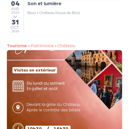
a
04
Son et lumière
du
r
AVRIL
AVR.
Blois
•
Château Royal de Blois
2026
t
31
e
au
OCTOBRE
OCT.
n
2026
a
ir
Tourisme
•
Patrimoine
•
Château
e
s