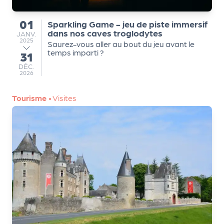
a
n
01
Sparkling Game - jeu de piste immersif
is
du
dans nos caves troglodytes
JANVIER
JANV.
a
2025
Saurez-vous aller au bout du jeu avant le
t
temps imparti ?
31
au
e
DÉCEMBRE
DÉC.
u
2026
r
s
Tourisme
•
Visites
L
e
cl
u
b
d
e
s
p