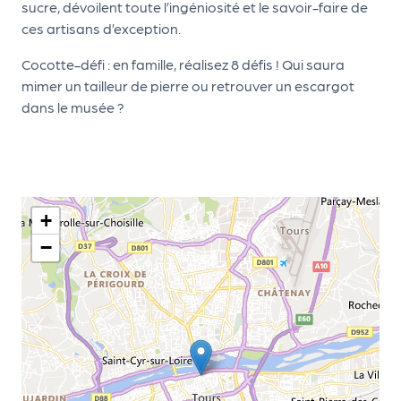
le
sucre, dévoilent toute l’ingéniosité et le savoir-faire de
PR
ces artisans d’exception.
O
Cocotte-défi : en famille, réalisez 8 défis ! Qui saura
G!
mimer un tailleur de pierre ou retrouver un escargot
dans le musée ?
N
os
se
rvi
+
ce
−
s
L
e
k
it