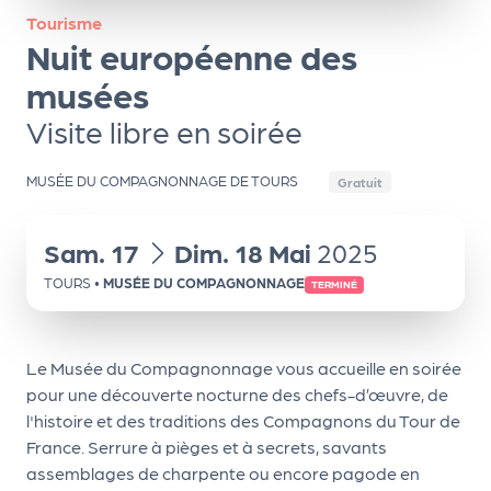
ns
Tourisme
Nuit européenne des
PR
O
musées
G!
Visite libre en soirée
PR
MUSÉE DU COMPAGNONNAGE DE TOURS
Gratuit
O
G!
du
au
Sam.
17
Dim.
18
Mai
2025
Le
TOURS
•
MUSÉE DU COMPAGNONNAGE
TERMINÉ
Ma
g
Le Musée du Compagnonnage vous accueille en soirée
Sui
pour une découverte nocturne des chefs-d’œuvre, de
vr
l'histoire et des traditions des Compagnons du Tour de
France. Serrure à pièges et à secrets, savants
e
assemblages de charpente ou encore pagode en