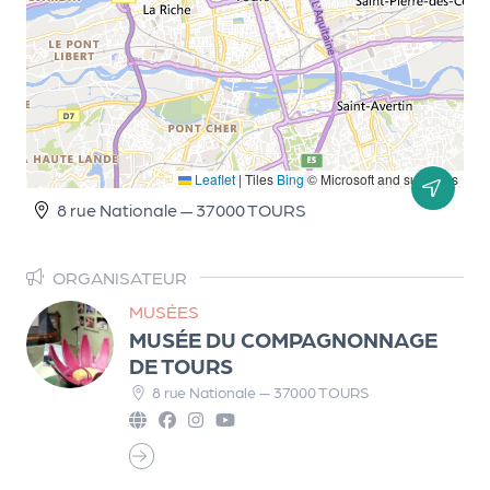
d
e
l'
o
r
Leaflet
|
Tiles
Bing
© Microsoft and suppliers
g
8 rue Nationale — 37000 TOURS
a
n
ORGANISATEUR
i
MUSÉES
MUSÉE DU COMPAGNONNAGE
s
DE TOURS
a
8 rue Nationale — 37000 TOURS
t
e
u