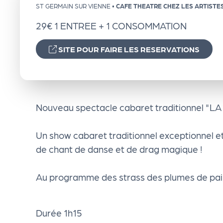
ST GERMAIN SUR VIENNE
•
CAFE THEATRE CHEZ LES ARTISTE
e
29€ 1 ENTREE + 1 CONSOMMATION
n
SITE POUR FAIRE LES RESERVATIONS
d
a
Nouveau spectacle cabaret traditionnel "L
Le
Un show cabaret traditionnel exceptionnel e
de chant de danse et de drag magique !
s
Au programme des strass des plumes de paill
sé
le
Durée 1h15