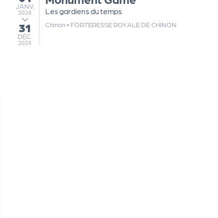
JANVIER
JANV.
Les gardiens du temps
2026
Chinon
•
FORTERESSE ROYALE DE CHINON
31
au
DÉCEMBRE
DÉC.
2026