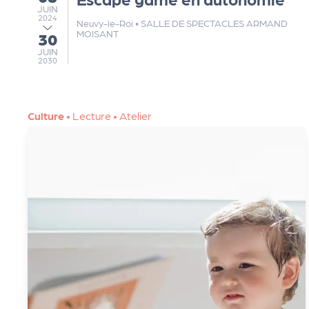
JUIN
JUIN
s
2024
Neuvy-le-Roi
•
SALLE DE SPECTACLES ARMAND
MOISANT
30
au
s
JUIN
JUIN
2030
er
Culture
•
Lecture
•
Atelier
vi
c
e
s
L