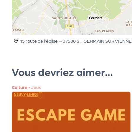
R
O
G!
15 route de l'église — 37500 ST GERMAIN SUR VIENNE
Le
Vous devriez aimer...
M
ag
Culture
•
Jeux
Su
ivr