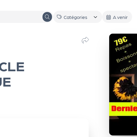
A venir
CLE
UE