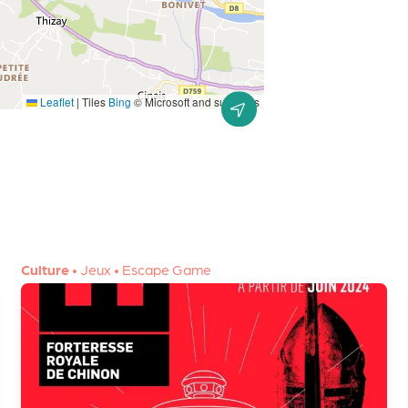
Leaflet
|
Tiles
Bing
© Microsoft and suppliers
Culture
•
Jeux
•
Escape Game