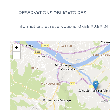
cti
RESERVATIONS OBLIGATOIRES
on
Informations et réservations: 07.88.99.89.24
s
P
+
−
R
O
G!
P