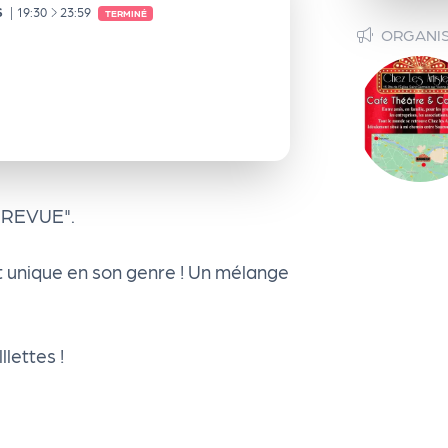
À
S
|
19:30
23:59
TERMINÉ
ORGANI
A REVUE".
t unique en son genre ! Un mélange
lettes !