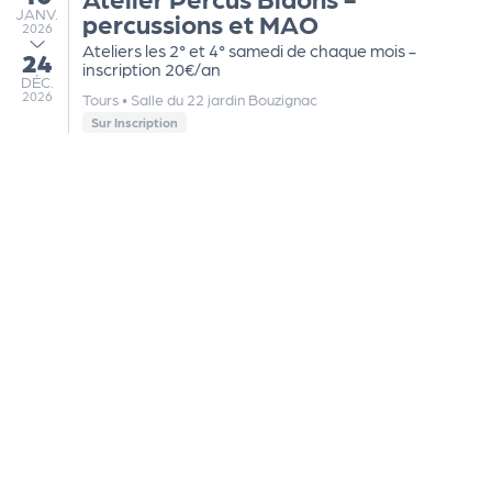
JANVIER
JANV.
percussions et MAO
2026
Ateliers les 2° et 4° samedi de chaque mois -
24
au
inscription 20€/an
DÉCEMBRE
DÉC.
2026
Tours
•
Salle du 22 jardin Bouzignac
Sur Inscription