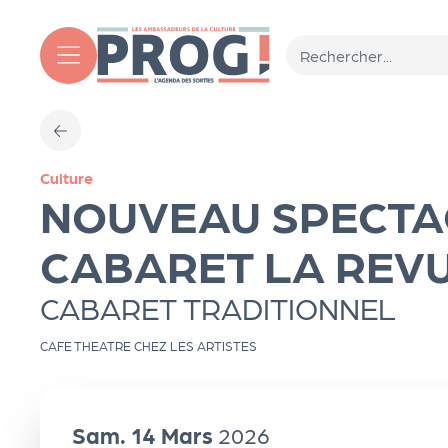
Aller au contenu principal
T
Culture
o
NOUVEAU SPECTA
ut
CABARET LA REV
CABARET TRADITIONNEL
l'
CAFE THEATRE CHEZ LES ARTISTES
a
g
Sam.
14
Mars
2026