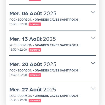
d
Mer.
06
Août
2025
e
l'
ROCHECORBON
•
GRANDES CAVES SAINT ROCH
|
À
18:30
22:00
TERMINÉ
o
r
Mer.
13
Août
2025
g
ROCHECORBON
•
GRANDES CAVES SAINT ROCH
|
À
a
18:30
22:00
TERMINÉ
n
Mer.
20
Août
2025
i
ROCHECORBON
•
GRANDES CAVES SAINT ROCH
|
s
À
18:30
22:00
TERMINÉ
a
t
Mer.
27
Août
2025
e
ROCHECORBON
•
GRANDES CAVES SAINT ROCH
|
À
18:30
22:00
TERMINÉ
u