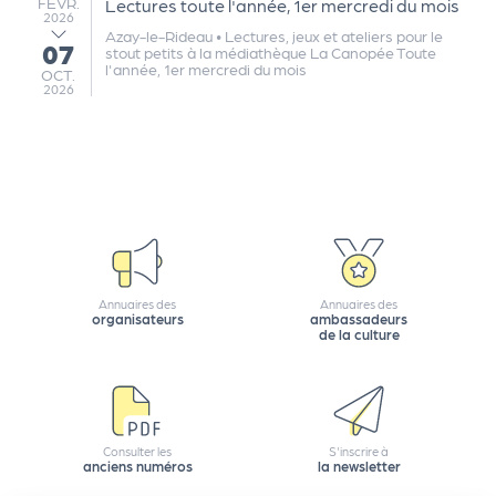
FÉVRIER
FÉVR.
Lectures toute l'année, 1er mercredi du mois
2026
Azay-le-Rideau
•
Lectures, jeux et ateliers pour le
07
au
stout petits à la médiathèque La Canopée Toute
l'année, 1er mercredi du mois
OCTOBRE
OCT.
2026
Annuaires des
Annuaires des
organisateurs
ambassadeurs
de la culture
Consulter les
S'inscrire à
anciens numéros
la newsletter