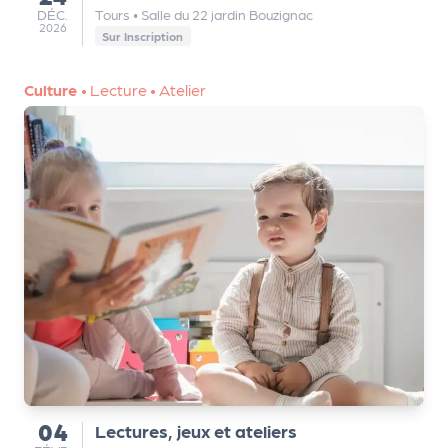
DÉCEMBRE
DÉC.
Tours
•
Salle du 22 jardin Bouzignac
2026
Sur Inscription
Culture
•
Lecture
•
Atelier
04
Lectures, jeux et ateliers
du