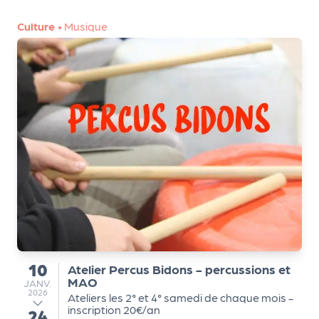
e
tt
Culture
•
Musique
e
r
10
Atelier Percus Bidons - percussions et
du
MAO
JANVIER
JANV.
2026
Ateliers les 2° et 4° samedi de chaque mois -
inscription 20€/an
24
au