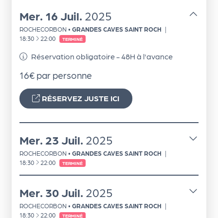
le
Mer.
16
Juil.
2025
PR
O
ROCHECORBON
•
GRANDES CAVES SAINT ROCH
|
À
18:30
22:00
TERMINÉ
G!
Réservation obligatoire - 48H à l'avance
N
16€ par personne
os
se
RÉSERVEZ JUSTE ICI
rvi
ce
Mer.
23
Juil.
2025
s
ROCHECORBON
•
GRANDES CAVES SAINT ROCH
|
À
18:30
22:00
TERMINÉ
L
e
Mer.
30
Juil.
2025
k
ROCHECORBON
•
GRANDES CAVES SAINT ROCH
|
it
À
18:30
22:00
TERMINÉ