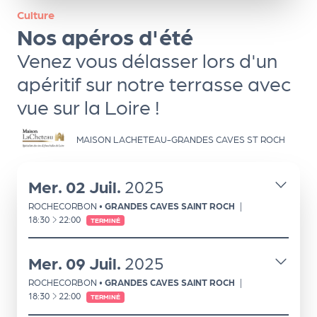
ns
Culture
Nos apéros d'été
PR
O
Venez vous délasser lors d'un
G!
apéritif sur notre terrasse avec
vue sur la Loire !
PR
O
MAISON LACHETEAU-GRANDES CAVES ST ROCH
G!
Le
Mer.
02
Juil.
2025
Ma
ROCHECORBON
•
GRANDES CAVES SAINT ROCH
|
g
À
18:30
22:00
TERMINÉ
Sui
Mer.
09
Juil.
2025
vr
ROCHECORBON
•
GRANDES CAVES SAINT ROCH
|
e
À
18:30
22:00
TERMINÉ