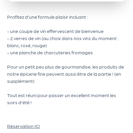
r
Profitez d'une formule plaisir incluant :
P
- une coupe de vin effervescent de bienvenue
r
- 2 verres de vin (au choix dans nos vins du moment :
o
blanc, rosé, rouge)
p
- une planche de charcuteries fromages
o
s
Pour un petit peu plus de gourmandise, les produits de
e
notre épicerie fine peuvent aussi être de la partie ! (en
r
supplément)
u
n
Tout est réuni pour passer un excellent moment les
é
soirs d'été !
v
è
n
Réservation ICI
e