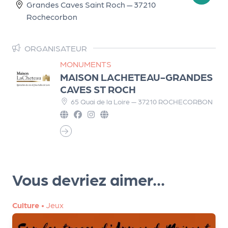
a
Grandes Caves Saint Roch — 37210
n
Rochecorbon
is
a
ORGANISATEUR
t
e
MONUMENTS
u
MAISON LACHETEAU-GRANDES
r
CAVES ST ROCH
s
65 Quai de la Loire — 37210 ROCHECORBON
L
e
cl
u
b
Vous devriez aimer...
d
e
s
Culture
•
Jeux
p